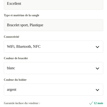
Excellent
Type et matériau de la sangle
Bracelet sport, Plastique
Connectivité
WiFi, Bluetooth, NFC
WiFi, Bluetooth, NFC
Couleur de bracelet
Disponible dans d'autres variantes
blanc
WiFi, Bluetooth, NFC, Données mobiles (4G)
+49,01 €
blanc
Couleur du boîtier
Disponible dans d'autres variantes
argent
noir
+6,00 €
argent
Garantie incluse du vendeur :
12 mois