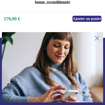
bonne, reconditionnée
179,99 €
Ajouter au panier
Recevoir offres et infos de refurbed
par mail
Ne manquez plus aucune offre.
S'inscrire
Retrouvez les informations sur l'utilisation des données personnelles
dans notre
politique de confidentialité
.