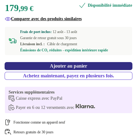
rose clair
+73,96 €
Disponible dans d'autres variantes
179
Disponibilité immédiate
,99 €
rouge
bleu
+60,01 €
+34,74 €
Comparer avec des produits similaires
gris sidéral
+6,00 €
Frais de port inclus:
12 août -
13 août
Garantie de retour gratuit sous 30 jours
or
+73,96 €
Livraison incl. :
Câble de chargement
Émissions de CO₂ réduites - expédition intérieure rapide
rouge
+60,01 €
Ajouter au panier
Achetez maintenant, payez en plusieurs fois.
Services supplémentaires
Caisse express avec PayPal
Payer en 6 ou 12 versements avec
Fonctionne comme un appareil neuf
Retours gratuits de 30 jours