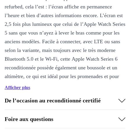
refurbed, cela l’est : l’écran affiche en permanence
l’heure et bien d’autres informations encore. L’écran est
2,5 fois plus lumineux que celui de l’Apple Watch Series
5 sans que vous n’ayez à lever le bras comme pour les
anciens modèles. Facile à connecter, avec LTE ou sans
selon la variante, mais toujours avec le très moderne
Bluetooth 5.0 et le Wi-Fi, cette Apple Watch Series 6
reconditionnée possède également une boussole et un
altimètre, ce qui est idéal pour les promenades et pour
s’orienter.
Afficher plus
Bon pour votre santé
De l’occasion au reconditionné certifié
L’Apple Watch Series 6 refurbed possède de très
Foire aux questions
nombreuses caractéristiques qui vous aideront non
seulement à garder un œil sur votre état de santé, mais