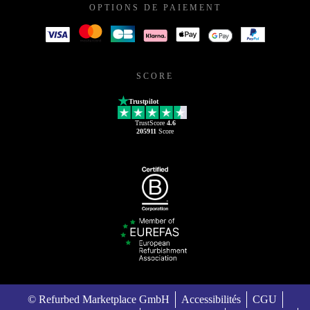
OPTIONS DE PAIEMENT
SCORE
Trustpilot
TrustScore
4.6
205911
Score
© Refurbed Marketplace GmbH
Accessibilités
CGU