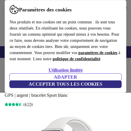
Télécharger l'application
Télécharger
Paramètres des cookies
Utilisez refurbed rapidement et facilement
Nos produits et nos cookies ont un point commun : ils sont tous
deux réutilisés. En réutilisant les cookies, nous pouvons vous
fournir un contenu optimisé qui répond mieux à vos besoins. Pour
ce faire, nous devons analyser votre comportement de navigation
au moyen de cookies tiers. Bien sûr, uniquement avec votre
Smartphones
Laptops
Tablettes
Montres connectées
Accessoires
C
consentement. Vous pouvez modifier vos
paramètres de cookies
à
tout moment. Lisez notre
politique de confidentialité
.
Accueil
Produits
Montres connectées
Montres connectées Apple
Utilisation limitée
ADAPTER
Apple Watch Series 6
ACCEPTER TOUS LES COOKIES
Aluminium 44 mm (2020)
179
,99 €
GPS | argent | bracelet Sport blanc
(4,7/5)