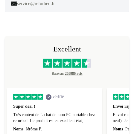
service@refurbed.fr
Excellent
Basé sur
205986 avis
vérifié
Super deal !
Envoi rapid
Très content de l'achat de mon PC portable chez
Envoi rapide
refurbed. Le produit est en excellent état,
neuf). Je r
parfaitement conforme à la description et tourne
Noms
Jérôme F.
Noms
Pasca
super bien ! Il a de plus été livré assez