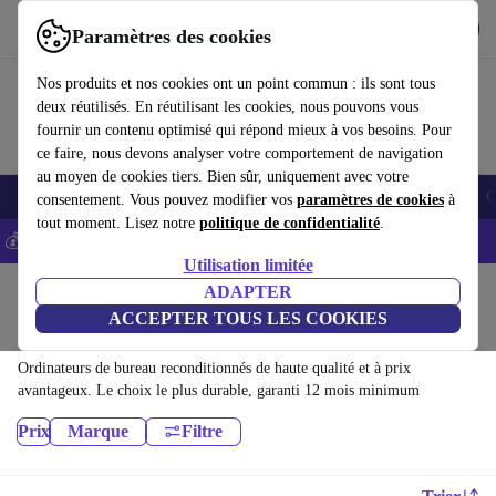
Télécharger l'application
Télécharger
Paramètres des cookies
Utilisez refurbed rapidement et facilement
Nos produits et nos cookies ont un point commun : ils sont tous
deux réutilisés. En réutilisant les cookies, nous pouvons vous
fournir un contenu optimisé qui répond mieux à vos besoins. Pour
ce faire, nous devons analyser votre comportement de navigation
au moyen de cookies tiers. Bien sûr, uniquement avec votre
Smartphones
Laptops
Tablettes
Montres connectées
Accessoires
C
consentement. Vous pouvez modifier vos
paramètres de cookies
à
tout moment. Lisez notre
politique de confidentialité
.
💰-5% EXTRA sur les iPhones – Code: IPHONEDEAL -
CGV
Utilisation limitée
Accueil
Produits
ADAPTER
ACCEPTER TOUS LES COOKIES
Ordinateurs de bureau:
Ordinateurs de bureau reconditionnés de haute qualité et à prix
avantageux. Le choix le plus durable, garanti 12 mois minimum
Prix
Marque
Filtre