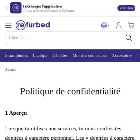
Télécharger l'application
Télécharger
Utilisez refurbed rapidement et facilement
Smartphones
Laptops
Tablettes
Montres connectées
Accessoires
C
Accueil
Politique de confidentialité
1 Aperçu
Lorsque tu utilises nos services, tu nous confies tes
données à caractère personnel. Les « données à caractère