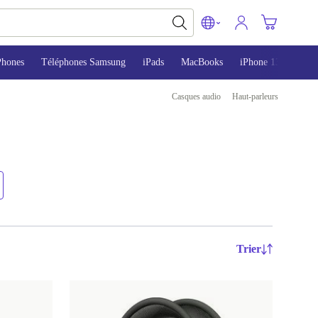
Phones
Téléphones Samsung
iPads
MacBooks
iPhone 13
iPho
Casques audio
Haut-parleurs
Trier