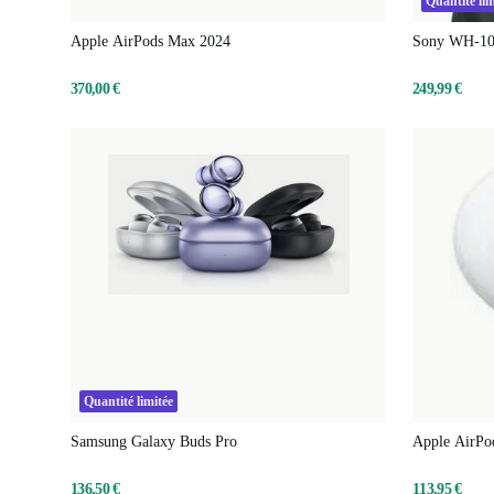
Quantité lim
Apple AirPods Max 2024
Sony WH-1
370,00 €
249,99 €
Quantité limitée
Samsung Galaxy Buds Pro
Apple AirPod
Gauche
136,50 €
113,95 €