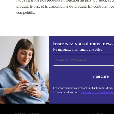
Nous classons nos produits en fonction du prix, du stock et des
produit, le prix et la disponibilité du produit. En contrôlant 
compétitifs.
Inscrivez-vous à notre news
Ne manquez plus jamais une offre
Recevoir offres et infos de
refurbed par mail
Ne manquez plus aucune offre.
Retrouvez les i
S'inscrire
politique de co
Les informations concernant l'utilisation des donné
disponibles dans notre
Politique de confidentialit
REFURBED FRANCE - RETHINK NEW.