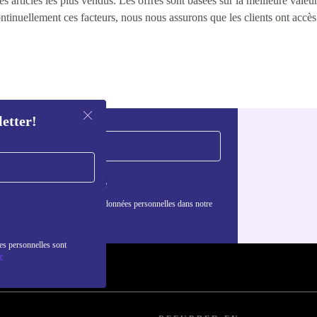
 articles les plus vendus. Les offres sont basées sur la meilleure valeur 
continuellement ces facteurs, nous nous assurons que les clients ont accè
letter!
S'inscrire
nformations sur l'utilisation des données personnelles dans notre
nfidentialité
.
es personnelles sont
é