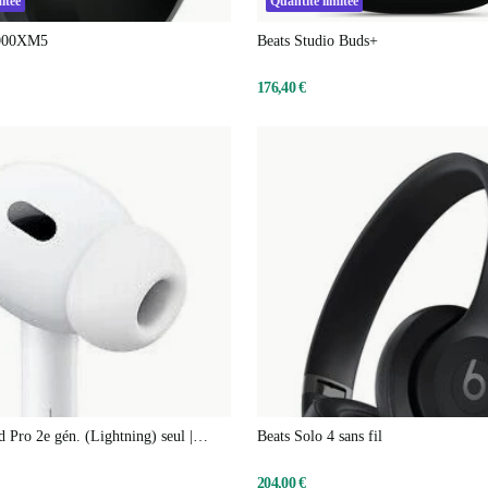
itée
Quantité limitée
000XM5
Beats Studio Buds+
176,40 €
 Pro 2e gén. (Lightning) seul |
Beats Solo 4 sans fil
204,00 €