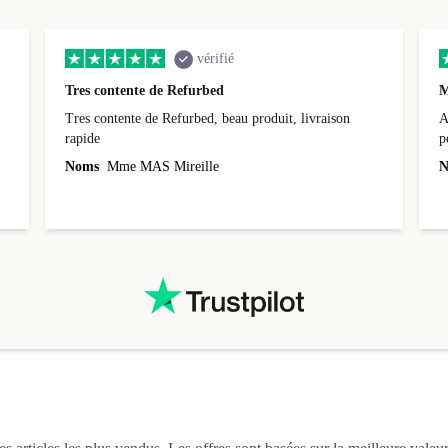
vérifié
Tres contente de Refurbed
M
Tres contente de Refurbed, beau produit, livraison
A
rapide
p
r
Noms
Mme MAS Mireille
N
c
3
L
i