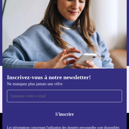
par mail
Ne manquez plus aucune offre.
S'inscrire
Retrouvez les informations sur l'utilisation des données personnelles
dans notre
politique de confidentialité
.
Inscrivez-vous à notre newsletter!
Téléchargez l'application refurbed
Ne manquez plus jamais une offre
Pour iOS et Android
S'inscrire
REFURBED FRANCE - RETHINK NEW.
Les informations concernant l'utilisation des données personnelles sont disponibles