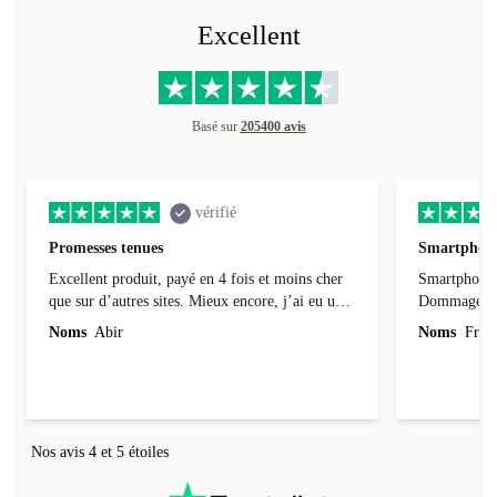
Excellent
Basé sur
205400 avis
vérifié
Promesses tenues
Smartphone
Excellent produit, payé en 4 fois et moins cher
Smartphone 
que sur d’autres sites. Mieux encore, j’ai eu une
Dommage que 
version plus récente que celle que j’avais
d’origine et
Noms
Abir
Noms
Franc
commandée et pour le même prix. Je reviendrai
certainement.
Nos avis 4 et 5 étoiles