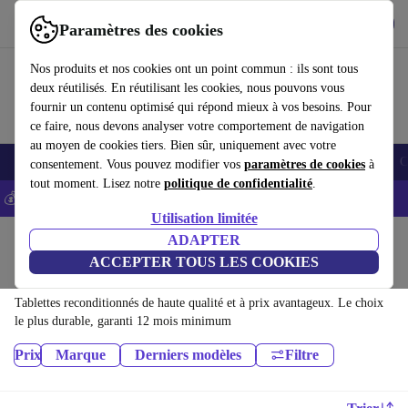
Télécharger l'application
Télécharger
Paramètres des cookies
Utilisez refurbed rapidement et facilement
Nos produits et nos cookies ont un point commun : ils sont tous
deux réutilisés. En réutilisant les cookies, nous pouvons vous
fournir un contenu optimisé qui répond mieux à vos besoins. Pour
ce faire, nous devons analyser votre comportement de navigation
au moyen de cookies tiers. Bien sûr, uniquement avec votre
Smartphones
Laptops
Tablettes
Montres connectées
Accessoires
C
consentement. Vous pouvez modifier vos
paramètres de cookies
à
tout moment. Lisez notre
politique de confidentialité
.
💰-5% EXTRA sur les iPhones – Code: IPHONEDEAL -
CGV
Utilisation limitée
Accueil
Produits
ADAPTER
ACCEPTER TOUS LES COOKIES
Tablettes:
Tablettes reconditionnés de haute qualité et à prix avantageux. Le choix
le plus durable, garanti 12 mois minimum
Prix
Marque
Derniers modèles
Filtre