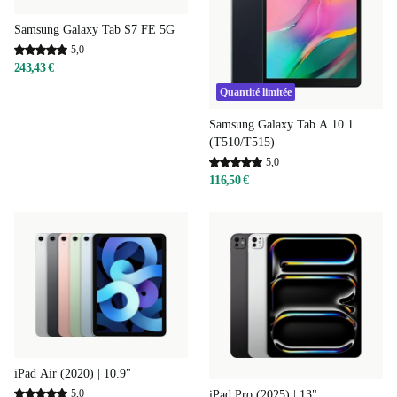
Samsung Galaxy Tab S7 FE 5G
5,0
243,43 €
Quantité limitée
Samsung Galaxy Tab A 10.1
(T510/T515)
5,0
116,50 €
iPad Air (2020) | 10.9"
5,0
iPad Pro (2025) | 13"