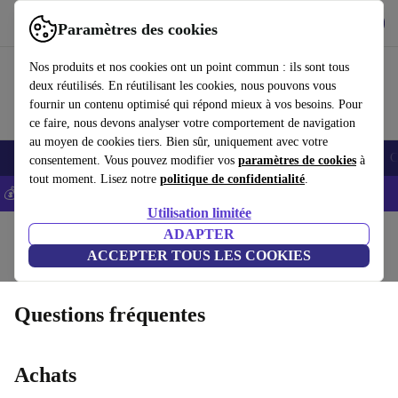
Télécharger l'application
Télécharger
Paramètres des cookies
Utilisez refurbed rapidement et facilement
Nos produits et nos cookies ont un point commun : ils sont tous
deux réutilisés. En réutilisant les cookies, nous pouvons vous
fournir un contenu optimisé qui répond mieux à vos besoins. Pour
ce faire, nous devons analyser votre comportement de navigation
au moyen de cookies tiers. Bien sûr, uniquement avec votre
Smartphones
Laptops
Tablettes
Montres connectées
Accessoires
C
consentement. Vous pouvez modifier vos
paramètres de cookies
à
tout moment. Lisez notre
politique de confidentialité
.
💰-5% EXTRA sur les iPhones – Code: IPHONEDEAL -
CGV
Utilisation limitée
Accueil
ADAPTER
ACCEPTER TOUS LES COOKIES
Retours
État des produits
Conditions de garantie
Voici comment cela fonctionne
Questions fréquentes
Achats