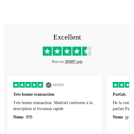
Excellent
Basé sur
205897 avis
vérifié
Très bonne transaction
Parfait.
Très bonne transaction. Matériel conforme à la
De la comman
description et livraison rapide
parfait.Parti
l'emballage.
Noms
JPB
Noms
jp v
redire...que
livraison qu