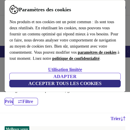
Télécharger l'application
Télécharger
Paramètres des cookies
Utilisez refurbed rapidement et facilement
Nos produits et nos cookies ont un point commun : ils sont tous
deux réutilisés. En réutilisant les cookies, nous pouvons vous
fournir un contenu optimisé qui répond mieux à vos besoins. Pour
ce faire, nous devons analyser votre comportement de navigation
au moyen de cookies tiers. Bien sûr, uniquement avec votre
Smartphones
Laptops
Tablettes
Montres connectées
Accessoires
C
consentement. Vous pouvez modifier vos
paramètres de cookies
à
tout moment. Lisez notre
politique de confidentialité
.
Accueil
Produits
Ordinateurs de bureau
Utilisation limitée
Ordinateurs de bureau HP:
ADAPTER
ACCEPTER TOUS LES COOKIES
Ordinateurs de bureau HP reconditionnés de haute qualité et à prix
avantageux. Le choix le plus durable, garanti 12 mois minimum
Prix
Filtre
Trier
Meilleure vente