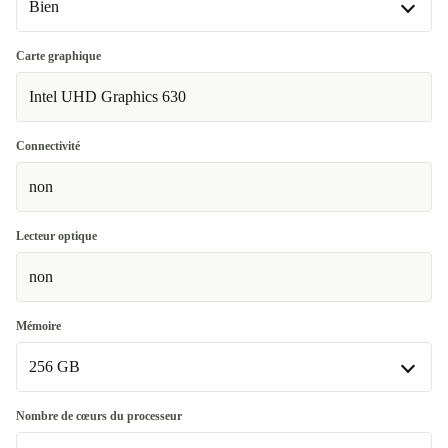
Bien
Bien
Carte graphique
Intel UHD Graphics 630
Très bien
+26,80 €
Excellent
+47,20 €
Connectivité
non
Premium
+48,20 €
Lecteur optique
non
Mémoire
256 GB
256 GB
Nombre de cœurs du processeur