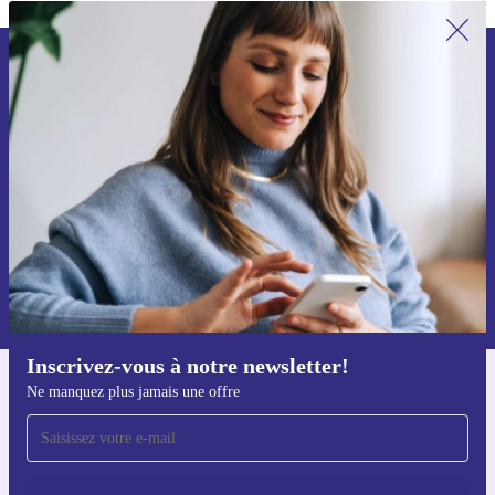
Recevoir offres et infos de refurbed
par mail
Ne manquez plus aucune offre.
S'inscrire
Retrouvez les informations sur l'utilisation des données personnelles
dans notre
politique de confidentialité
.
Inscrivez-vous à notre newsletter!
Ne manquez plus jamais une offre
Téléchargez l'application refurbed
Pour iOS et Android