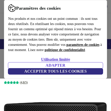
Télécharger l'application
Télécharger
Paramètres des cookies
Utilisez refurbed rapidement et facilement
Nos produits et nos cookies ont un point commun : ils sont tous
deux réutilisés. En réutilisant les cookies, nous pouvons vous
fournir un contenu optimisé qui répond mieux à vos besoins. Pour
ce faire, nous devons analyser votre comportement de navigation
au moyen de cookies tiers. Bien sûr, uniquement avec votre
Smartphones
Laptops
Tablettes
Montres connectées
Accessoires
C
consentement. Vous pouvez modifier vos
paramètres de cookies
à
tout moment. Lisez notre
politique de confidentialité
.
Accueil
Produits
Ordinateurs de bureau
Ordinateurs de bureau HP
Utilisation limitée
ADAPTER
HP ProDesk 600 G5 SFF
ACCEPTER TOUS LES COOKIES
229
,99 €
i3-9100 | 8 GB | 256 GB SSD | Win 11 Pro
(4,8/5)