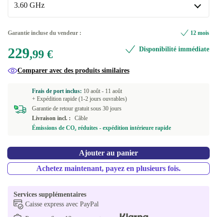
Disponible dans d'autres variantes
3.60 GHz
HDD
+13,50 €
3.60 GHz
Garantie incluse du vendeur :
12 mois
Disponible dans d'autres variantes
229
Disponibilité immédiate
,99 €
3.00 GHz
+81,22 €
Comparer avec des produits similaires
Frais de port inclus:
10 août -
11 août
+ Expédition rapide (1-2 jours ouvrables)
Garantie de retour gratuit sous 30 jours
Livraison incl. :
Câble
Émissions de CO₂ réduites - expédition intérieure rapide
Ajouter au panier
Achetez maintenant, payez en plusieurs fois.
Services supplémentaires
Caisse express avec PayPal