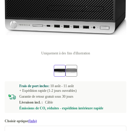
Uniquement à des fins d'illustration
Frais de port inclus:
10 août -
11 août
+ Expédition rapide (1-2 jours ouvrables)
Garantie de retour gratuit sous 30 jours
Livraison incl. :
Câble
Émissions de CO₂ réduites - expédition intérieure rapide
Choisir optique
(Info)