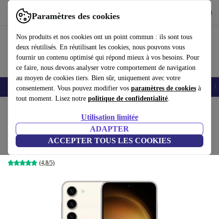
Télécharger l'application
Télécharger
Paramètres des cookies
Utilisez refurbed rapidement et facilement
Nos produits et nos cookies ont un point commun : ils sont tous
deux réutilisés. En réutilisant les cookies, nous pouvons vous
fournir un contenu optimisé qui répond mieux à vos besoins. Pour
ce faire, nous devons analyser votre comportement de navigation
au moyen de cookies tiers. Bien sûr, uniquement avec votre
Smartphones
Laptops
Tablettes
Montres connectées
Accessoires
C
consentement. Vous pouvez modifier vos
paramètres de cookies
à
tout moment. Lisez notre
politique de confidentialité
.
Accueil
Produits
Téléphones & Smartphones
Téléphones Samsung Galaxy
Utilisation limitée
ADAPTER
Samsung Galaxy S23
ACCEPTER TOUS LES COOKIES
315
,00 €
8 GB | 128 GB | Dual-SIM | Cream
(4,8/5)