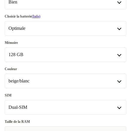
Bien
Bien
Choisir la batterie
(Info)
Optimale
Très bien
+48,50 €
Excellent
Optimale
+17,52 €
Mémoire
Disponible dans d'autres variantes
128 GB
Premium
+31,49 €
Neuve
+30,00 €
128 GB
Couleur
beige/blanc
256 GB
+212,95 €
beige/blanc
SIM
Dual-SIM
violet
gris
Dual-SIM
+4,00 €
Taille de la RAM