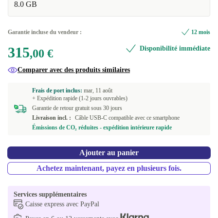
Disponible dans d'autres variantes
8.0 GB
vert
+4,00 €
Dual-SIM (eSIM, Nano-SIM)
+10,29 €
noir
+13,43 €
Garantie incluse du vendeur :
12 mois
315
Disponibilité immédiate
vert clair
+138,10 €
,00 €
Comparer avec des produits similaires
Frais de port inclus:
mar, 11 août
+ Expédition rapide (1-2 jours ouvrables)
Garantie de retour gratuit sous 30 jours
Livraison incl. :
Câble USB-C compatible avec ce smartphone
Émissions de CO₂ réduites - expédition intérieure rapide
Ajouter au panier
Achetez maintenant, payez en plusieurs fois.
Services supplémentaires
Caisse express avec PayPal