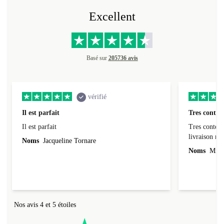
Excellent
Basé sur
205736 avis
vérifié
Il est parfait
Tres conten
Il est parfait
Tres content
livraiso
Noms
Jacqueline Tornare
Noms
Mme 
Nos avis 4 et 5 étoiles