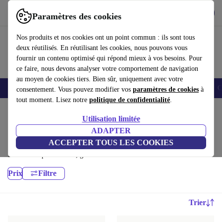
Télécharger l'application
Télécharger
Paramètres des cookies
Utilisez refurbed rapidement et facilement
Nos produits et nos cookies ont un point commun : ils sont tous
deux réutilisés. En réutilisant les cookies, nous pouvons vous
fournir un contenu optimisé qui répond mieux à vos besoins. Pour
ce faire, nous devons analyser votre comportement de navigation
au moyen de cookies tiers. Bien sûr, uniquement avec votre
Smartphones
Laptops
Tablettes
Montres connectées
Accessoires
C
consentement. Vous pouvez modifier vos
paramètres de cookies
à
tout moment. Lisez notre
politique de confidentialité
.
Accueil
Produits
Cuisine
Utilisation limitée
Appareils de cuisine:
ADAPTER
ACCEPTER TOUS LES COOKIES
Appareils de cuisine reconditionnés de haute qualité et à prix avantageux.
Le choix le plus durable, garanti 12 mois minimum
Prix
Filtre
Trier