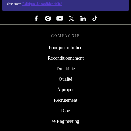
REFURBED FRANCE - RETHINK NEW.
Les informations concernant l'utilisation des données personnelles sont disponibles
dans notre
Politique de confidentialité
SUIVEZ-NOUS
COMPAGNIE
Pourquoi refurbed
Reconditionnement
Durabilité
Qualité
À propos
Recrutement
Blog
↪ Engineering