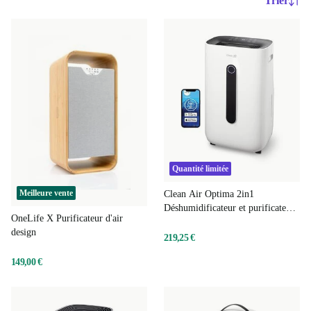
Trier
Quantité limitée
Meilleure vente
Clean Air Optima 2in1
Déshumidificateur et purificateur
OneLife X Purificateur d'air
d'air CA-705 Smart
design
219,25 €
149,00 €