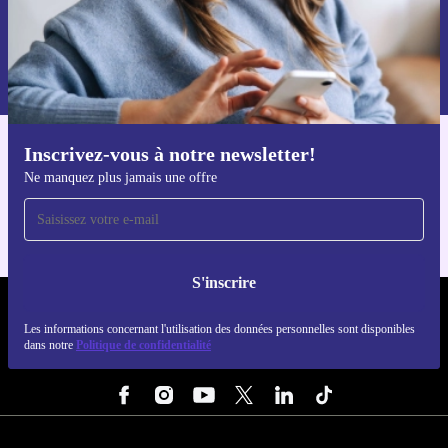
S'inscrire
Retrouvez les informations sur l'utilisation des données personnelles
dans notre
politique de confidentialité
.
Inscrivez-vous à notre newsletter!
Téléchargez l'application refurbed
Ne manquez plus jamais une offre
Pour iOS et Android
S'inscrire
REFURBED FRANCE - RETHINK NEW.
Les informations concernant l'utilisation des données personnelles sont disponibles
dans notre
Politique de confidentialité
SUIVEZ-NOUS