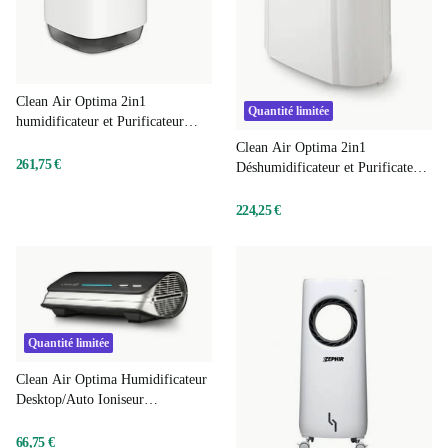
Clean Air Optima 2in1
Quantité limitée
humidificateur et Purificateur
d'air CA-808 Smart Top Filling
Clean Air Optima 2in1
261,75 €
Déshumidificateur et Purificateur
d'air CA-704
224,25 €
Quantité limitée
Clean Air Optima Humidificateur
Desktop/Auto Ioniseur
Purificateur d'air CA-501
66,75 €