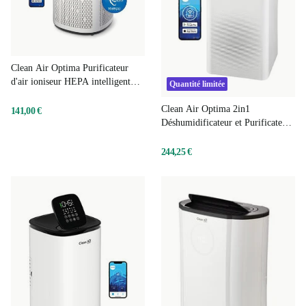
Clean Air Optima Purificateur
d'air ioniseur HEPA intelligent
Quantité limitée
CA-505 Smart
Clean Air Optima 2in1
141,00 €
Déshumidificateur et Purificateur
d'air CA-707 Smart
244,25 €