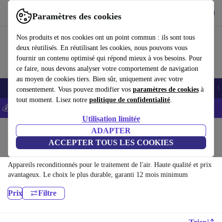
Télécharger l'application
Télécharger
Paramètres des cookies
Utilisez refurbed rapidement et facilement
Nos produits et nos cookies ont un point commun : ils sont tous
deux réutilisés. En réutilisant les cookies, nous pouvons vous
fournir un contenu optimisé qui répond mieux à vos besoins. Pour
ce faire, nous devons analyser votre comportement de navigation
au moyen de cookies tiers. Bien sûr, uniquement avec votre
Smartphones
Laptops
Tablettes
Montres connectées
Accessoires
C
consentement. Vous pouvez modifier vos
paramètres de cookies
à
tout moment. Lisez notre
politique de confidentialité
.
💰-5% EXTRA sur les iPhones – Code: IPHONEDEAL -
CGV
Utilisation limitée
Accueil
Produits
Ménage
Qualité de l'air & saisonnier
ADAPTER
ACCEPTER TOUS LES COOKIES
Traitement de l'air:
Appareils reconditionnés pour le traitement de l'air. Haute qualité et prix
avantageux. Le choix le plus durable, garanti 12 mois minimum
Prix
Filtre