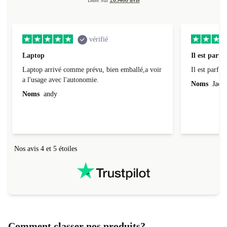
vérifié
Laptop
Il est parfai
Laptop arrivé comme prévu, bien emballé,a voir
Il est parfait
a l'usage avec l'autonomie.
Noms
Jacqu
Noms
andy
Nos avis 4 et 5 étoiles
Comment classer nos produits?