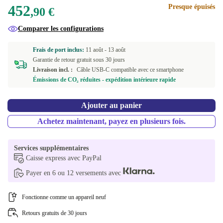
452
Presque épuisés
rose
Dual-SIM (physical SIM + eSIM)
+4,10 €
,90 €
Disponible dans d'autres variantes
Comparer les configurations
noir
+9,50 €
Dual-SIM (2 physical SIMs)
+47,09 €
Frais de port inclus:
11 août -
13 août
Garantie de retour gratuit sous 30 jours
Livraison incl. :
Câble USB-C compatible avec ce smartphone
Émissions de CO₂ réduites - expédition intérieure rapide
Ajouter au panier
Achetez maintenant, payez en plusieurs fois.
Services supplémentaires
Caisse express avec PayPal
Payer en 6 ou 12 versements avec
Fonctionne comme un appareil neuf
Retours gratuits de 30 jours