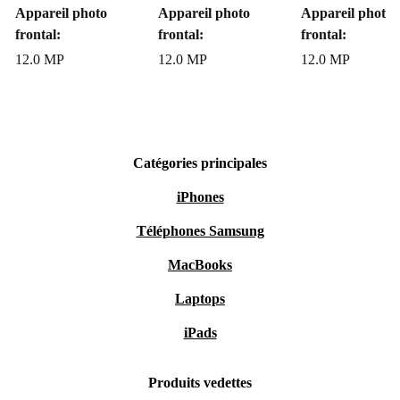
smartphone haut de gamme durable, garanti 12 mois et
Appareil photo
Appareil photo
Appareil photo
frontal:
frontal:
frontal:
jusqu’à 40 % moins cher que le neuf !
12.0 MP
12.0 MP
12.0 MP
Catégories principales
iPhones
Téléphones Samsung
MacBooks
Laptops
iPads
Produits vedettes