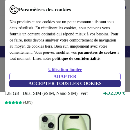
Télécharger l'application
Télécharger
Paramètres des cookies
Utilisez refurbed rapidement et facilement
Nos produits et nos cookies ont un point commun : ils sont tous
deux réutilisés. En réutilisant les cookies, nous pouvons vous
fournir un contenu optimisé qui répond mieux à vos besoins. Pour
ce faire, nous devons analyser votre comportement de navigation
au moyen de cookies tiers. Bien sûr, uniquement avec votre
Smartphones
Laptops
Tablettes
Montres connectées
Accessoires
C
consentement. Vous pouvez modifier vos
paramètres de cookies
à
tout moment. Lisez notre
politique de confidentialité
.
Accueil
Produits
Téléphones & Smartphones
iPhones
Utilisation limitée
Meilleure offre
ADAPTER
iPhone 15
ACCEPTER TOUS LES COOKIES
452
,90 €
128 GB | Dual-SIM (eSIM, Nano-SIM) | vert
(4,8/5)