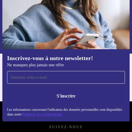
S'inscrire
Retrouvez les informations sur l'utilisation des données personnelles
dans notre
politique de confidentialité
.
Inscrivez-vous à notre newsletter!
Ne manquez plus jamais une offre
Téléchargez l'application refurbed
Pour iOS et Android
S'inscrire
Les informations concernant l'utilisation des données personnelles sont disponibles
REFURBED FRANCE - RETHINK NEW.
dans notre
Politique de confidentialité
SUIVEZ-NOUS