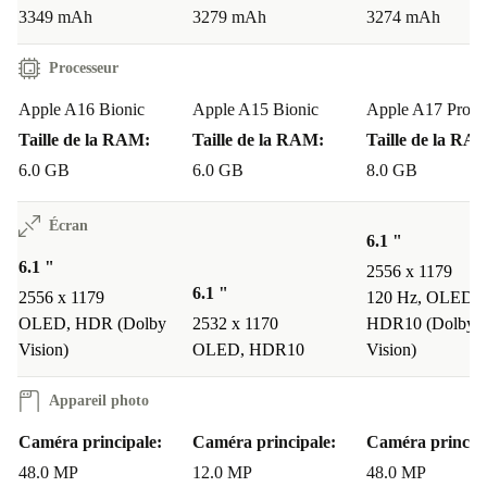
3349 mAh
3279 mAh
3274 mAh
profondeur de champ et changez même le point de
focus. Création de contenu, simplicité garantie !
Processeur
Apple A16 Bionic
Apple A15 Bionic
Apple A17 Pro
VIDÉOS PROFESSIONNELLES – DES REELS QUI
IMPRESSIONNENT
Taille de la RAM:
Taille de la RAM:
Taille de la RA
6.0 GB
6.0 GB
8.0 GB
Filmez en téléobjectif 2× avec les modes
Action
et
Cinématique
: vos vidéos auront toujours un rendu
Écran
digne d’un pro.
6.1 "
6.1 "
2556 x 1179
Quoi de neuf sur l’iPhone 15 ?
6.1 "
2556 x 1179
120 Hz, OLED,
Port USB‑C
OLED, HDR (Dolby
2532 x 1170
HDR10 (Dolby
Vision)
OLED, HDR10
Vision)
Système photo amélioré
Nouveaux coloris
Appareil photo
iOS 17
Caméra principale:
Caméra principale:
Caméra principa
Adoptez l’iPhone 15 reconditionné et profitez d’un
48.0 MP
12.0 MP
48.0 MP