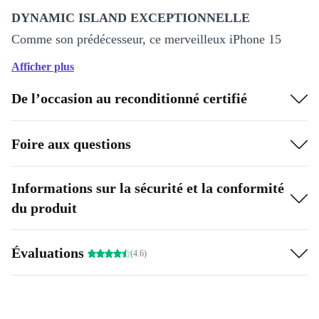
DYNAMIC ISLAND EXCEPTIONNELLE
Comme son prédécesseur, ce merveilleux iPhone 15
reconditionné intègre la Dynamic Island : alertes,
Afficher plus
activités et contrôle de votre musique se réunissent
au
De l’occasion au reconditionné certifié
même endroit
.
PUISSANCE MAXIMALE
Foire aux questions
Propulsé par la puce
A16 Bionic
, cet iPhone 15
reconditionné offre des performances fulgurantes dans
Informations sur la sécurité et la conformité
toutes vos applis : adieu les ralentissements, bonjour la
du produit
fluidité !
Évaluations
(4.6)
Caractéristiques techniques
Plusieurs capacités de stockage et
5 coloris
au choix
Écran
OLED 6,1 po (15,5 cm)
Dynamic Island