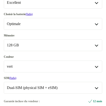
Excellent
Excellent
Choisir la batterie
(Info)
Optimale
Premium
+67,10 €
Optimale
Mémoire
128 GB
Neuve
+12,10 €
128 GB
Couleur
vert
256 GB
+101,90 €
Disponible dans d'autres variantes
vert
SIM
(Info)
512 GB
+177,82 €
Dual-SIM (physical SIM + eSIM)
bleu
+3,10 €
jaune
Dual-SIM (2 eSIMs)
+260,10 €
+3,10 €
Garantie incluse du vendeur :
12 mois