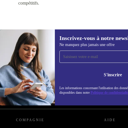
compétitifs.
Inscrivez-vous à notre news
Ne manquez plus jamais une offre
Recevoir offres et infos de
refurbed par mail
Ne manquez plus aucune offre.
Retrouvez les i
S'inscrire
politique de co
Les informations concernant l'utilisation des donné
disponibles dans notre
Politique de confidentialit
REFURBED FRANCE - RETHINK NEW.
COMPAGNIE
AIDE