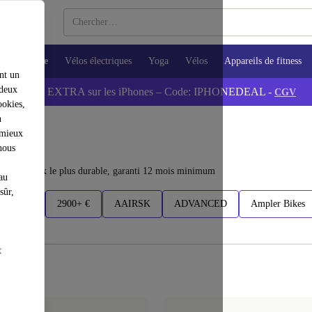
Cuisine
Vélos électriques
Yoga
Vélos
Appareils de fitness
nt un
 deux
💰-5% EXTRA sur les iPhones – Code: IPHONEDEAL -
CGV
ookies,
n
 mieux
nous
eux. Le choix le plus durable, garanti 12 mois minimum
au
sûr,
- 2900 €
2900+ €
AAIRSK
ADVANCED
Ampler Bikes
t