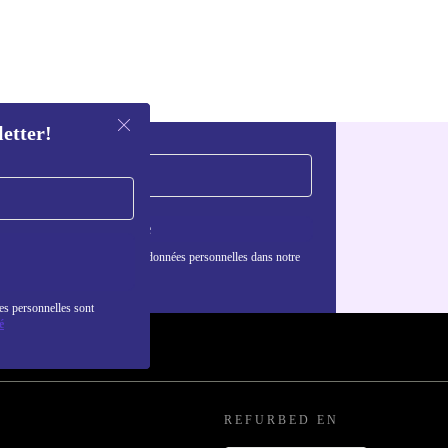
letter!
S'inscrire
nformations sur l'utilisation des données personnelles dans notre
nfidentialité
.
es personnelles sont
é
REFURBED EN