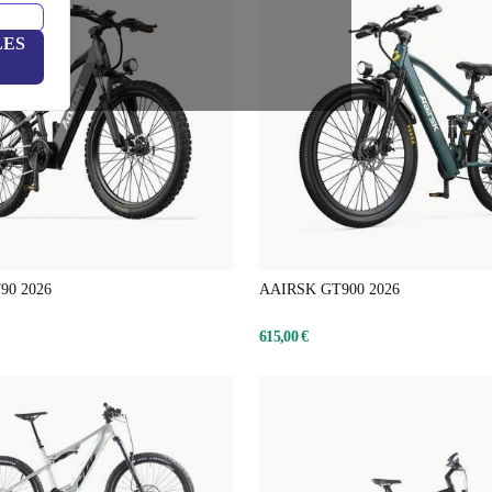
LES
90 2026
AAIRSK GT900 2026
615,00 €