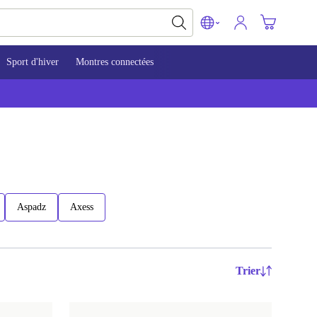
Sport d'hiver
Montres connectées
Aspadz
Axess
Trier