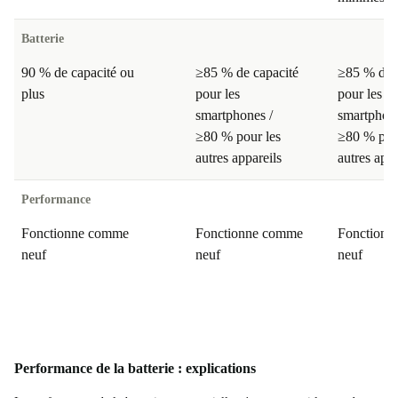
Batterie
90 % de capacité ou
≥85 % de capacité
≥85 % de 
plus
pour les
pour les
smartphones /
smartphone
≥80 % pour les
≥80 % pou
autres appareils
autres appa
Performance
Fonctionne comme
Fonctionne comme
Fonction
neuf
neuf
neuf
Performance de la batterie : explications