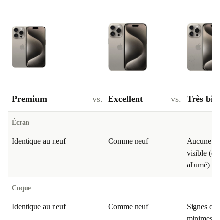
Premium
vs.
Excellent
vs.
Très bie
Écran
Identique au neuf
Comme neuf
Aucune ra
visible (éc
allumé)
Coque
Identique au neuf
Comme neuf
Signes d'ut
minimes