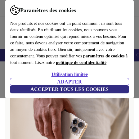
Télécharger l'application
Télécharger
Paramètres des cookies
Utilisez refurbed rapidement et facilement
Nos produits et nos cookies ont un point commun : ils sont tous
deux réutilisés. En réutilisant les cookies, nous pouvons vous
fournir un contenu optimisé qui répond mieux à vos besoins. Pour
ce faire, nous devons analyser votre comportement de navigation
au moyen de cookies tiers. Bien sûr, uniquement avec votre
Smartphones
Laptops
Tablettes
Montres connectées
Accessoires
C
consentement. Vous pouvez modifier vos
paramètres de cookies
à
tout moment. Lisez notre
politique de confidentialité
.
Accueil
Questions fréquentes
Utilisation limitée
ADAPTER
ACCEPTER TOUS LES COOKIES