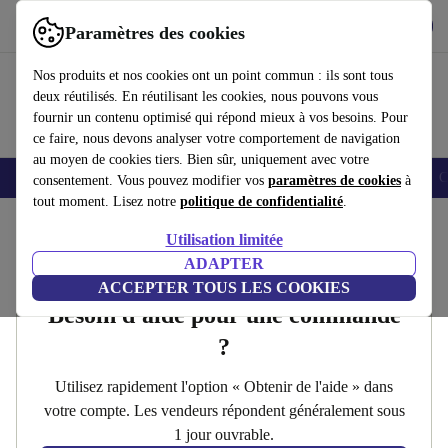
Télécharger l'application
Télécharger
Paramètres des cookies
Utilisez refurbed rapidement et facilement
Nos produits et nos cookies ont un point commun : ils sont tous
deux réutilisés. En réutilisant les cookies, nous pouvons vous
fournir un contenu optimisé qui répond mieux à vos besoins. Pour
ce faire, nous devons analyser votre comportement de navigation
au moyen de cookies tiers. Bien sûr, uniquement avec votre
Smartphones
Laptops
Tablettes
Montres connectées
Accessoires
C
consentement. Vous pouvez modifier vos
paramètres de cookies
à
tout moment. Lisez notre
politique de confidentialité
.
Accueil
Utilisation limitée
Contact
ADAPTER
ACCEPTER TOUS LES COOKIES
Besoin d'aide pour une commande
?
Utilisez rapidement l'option « Obtenir de l'aide » dans
votre compte. Les vendeurs répondent généralement sous
1 jour ouvrable.