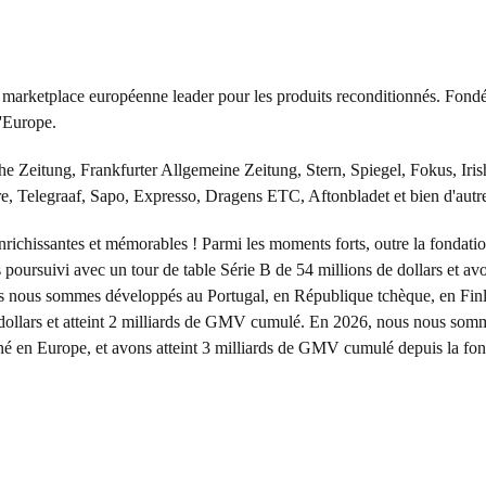
 marketplace européenne leader pour les produits reconditionnés. Fond
l'Europe.
e Zeitung, Frankfurter Allgemeine Zeitung, Stern, Spiegel, Fokus, Ir
e, Telegraaf, Sapo, Expresso, Dragens ETC, Aftonbladet et bien d'autres
enrichissantes et mémorables ! Parmi les moments forts, outre la fondatio
poursuivi avec un tour de table Série B de 54 millions de dollars et a
us nous sommes développés au Portugal, en République tchèque, en Finla
de dollars et atteint 2 milliards de GMV cumulé. En 2026, nous nous so
né en Europe, et avons atteint 3 milliards de GMV cumulé depuis la fon