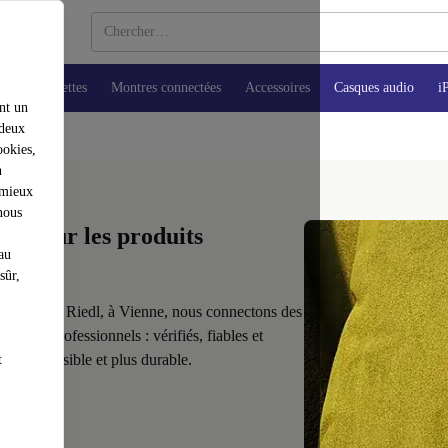
ops
Tablettes
Montres connectées
Accessoires
Casques audio
i
nt un
 deux
ookies,
n
 mieux
nous
e pour les produits
au
sûr,
et Jürgen Riedl, à Vienne, nous connectons des
ar des professionnels : vérifiés, fiables et
plus accessible et plus durable.
t