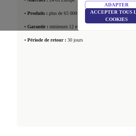
ADAPTER
ACCEPTER TOUS 
•
Produits :
plus de 65 000 disponibles
COOKIES
•
Garantie :
minimum 12 mois
•
Période de retour :
30 jours