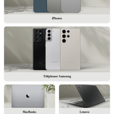
iPhones
Téléphones Samsung
MacBooks
Lenovo