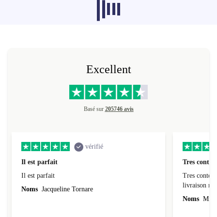
Les produits recommandés dans d'autres
catégories ne se chargent pas pour le
moment, désolé.
Excellent
Basé sur
205746 avis
vérifié
Il est parfait
Tres conten
Il est parfait
Tres content
livraiso
Noms
Jacqueline Tornare
Noms
Mme 