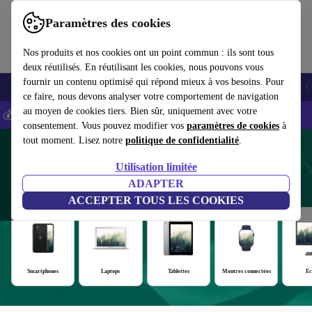
Paramètres des cookies
Nos produits et nos cookies ont un point commun : ils sont tous
deux réutilisés. En réutilisant les cookies, nous pouvons vous
fournir un contenu optimisé qui répond mieux à vos besoins. Pour
Smartphones
Laptops
Tablettes
Montres connectées
Accessoires
C
ce faire, nous devons analyser votre comportement de navigation
au moyen de cookies tiers. Bien sûr, uniquement avec votre
💰-5% EXTRA sur les iPhones – Code: IPHONEDEAL -
CGV
consentement. Vous pouvez modifier vos
paramètres de cookies
à
tout moment. Lisez notre
politique de confidentialité
.
Produits reconditionnés avec au moins
Utilisation limitée
12 mois de garantie
ADAPTER
ACCEPTER TOUS LES COOKIES
Smartphones
Laptops
Tablettes
Montres connectées
Éc