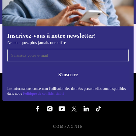
S'inscrire
Retrouvez les informations sur l'utilisation des données personnelles
dans notre
politique de confidentialité
.
Inscrivez-vous à notre newsletter!
Téléchargez l'application refurbed
Ne manquez plus jamais une offre
Pour iOS et Android
S'inscrire
REFURBED FRANCE - RETHINK NEW.
Les informations concernant l'utilisation des données personnelles sont disponibles
dans notre
Politique de confidentialité
SUIVEZ-NOUS