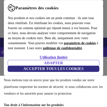
Télécharger l'application
Télécharger
Paramètres des cookies
Utilisez refurbed rapidement et facilement
Nos produits et nos cookies ont un point commun : ils sont tous
deux réutilisés. En réutilisant les cookies, nous pouvons vous
fournir un contenu optimisé qui répond mieux à vos besoins. Pour
ce faire, nous devons analyser votre comportement de navigation
au moyen de cookies tiers. Bien sûr, uniquement avec votre
Smartphones
Laptops
Tablettes
Montres connectées
Accessoires
C
consentement. Vous pouvez modifier vos
paramètres de cookies
à
tout moment. Lisez notre
politique de confidentialité
.
💰-5% EXTRA sur les iPhones – Code: IPHONEDEAL -
CGV
Utilisation limitée
Accueil
ADAPTER
ACCEPTER TOUS LES COOKIES
Acheter en toute sécurité sur refurbed
Nous mettons tout en œuvre pour que les produits vendus sur notre
plateforme respectent les normes de sécurité, et nous collaborons avec les
vendeurs et les autorités pour assurer ta protection.
Ton droit à l'information sur les produits