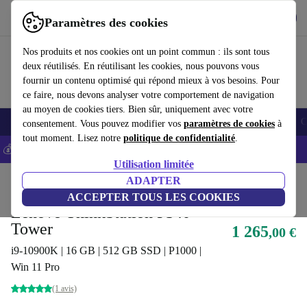
Télécharger l'application
Télécharger
Paramètres des cookies
Utilisez refurbed rapidement et facilement
Nos produits et nos cookies ont un point commun : ils sont tous
deux réutilisés. En réutilisant les cookies, nous pouvons vous
fournir un contenu optimisé qui répond mieux à vos besoins. Pour
ce faire, nous devons analyser votre comportement de navigation
au moyen de cookies tiers. Bien sûr, uniquement avec votre
Smartphones
Laptops
Tablettes
Montres connectées
Accessoires
C
consentement. Vous pouvez modifier vos
paramètres de cookies
à
tout moment. Lisez notre
politique de confidentialité
.
💰-5% EXTRA sur les iPhones – Code: IPHONEDEAL -
CGV
Utilisation limitée
Accueil
Produits
Ordinateurs de bureau
ADAPTER
Ordinateurs de bureau Lenovo
ACCEPTER TOUS LES COOKIES
Lenovo ThinkStation P340
Tower
1 265
,00 €
i9-10900K | 16 GB | 512 GB SSD | P1000 |
Win 11 Pro
(1 avis)