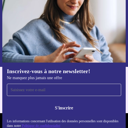
par mail
Ne manquez plus aucune offre.
S'inscrire
Retrouvez les informations sur l'utilisation des données personnelles
dans notre
politique de confidentialité
.
Inscrivez-vous à notre newsletter!
Ne manquez plus jamais une offre
Téléchargez l'application refurbed
Pour iOS et Android
S'inscrire
Les informations concernant l'utilisation des données personnelles sont disponibles
REFURBED FRANCE - RETHINK NEW.
dans notre
Politique de confidentialité