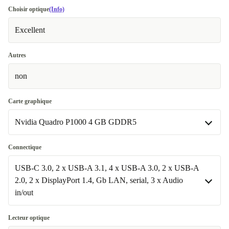
Choisir optique
(Info)
Excellent
Autres
non
Carte graphique
Nvidia Quadro P1000 4 GB GDDR5
Nvidia Quadro P1000 4 GB GDDR5
Connectique
Disponible dans d'autres variantes
USB-C 3.0, 2 x USB-A 3.1, 4 x USB-A 3.0, 2 x USB-A
2.0, 2 x DisplayPort 1.4, Gb LAN, serial, 3 x Audio
Nvidia Quadro P2200 5 GB GDDR5X
+12,00 €
in/out
USB-C 3.0, 2 x USB-A 3.1, 4 x USB-A 3.0, 2 x USB-A 2.0, 2 x
Lecteur optique
DisplayPort 1.4, Gb LAN, serial, 3 x Audio in/out