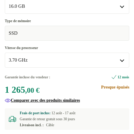
16.0 GB
16.0 GB
Type de mémoire
Disponible dans d'autres variantes
SSD
32.0 GB
+12,00 €
Vitesse du processeur
3.70 GHz
3.70 GHz
Garantie incluse du vendeur :
12 mois
Disponible dans d'autres variantes
1 265
Presque épuisés
,00 €
2.90 GHz
+12,00 €
Comparer avec des produits similaires
Frais de port inclus:
12 août -
17 août
Garantie de retour gratuit sous 30 jours
Livraison incl. :
Câble