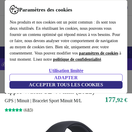
Télécharger l'application
Télécharger
Paramètres des cookies
Utilisez refurbed rapidement et facilement
Nos produits et nos cookies ont un point commun : ils sont tous
deux réutilisés. En réutilisant les cookies, nous pouvons vous
fournir un contenu optimisé qui répond mieux à vos besoins. Pour
ce faire, nous devons analyser votre comportement de navigation
au moyen de cookies tiers. Bien sûr, uniquement avec votre
Smartphones
Laptops
Tablettes
Montres connectées
Accessoires
C
consentement. Vous pouvez modifier vos
paramètres de cookies
à
tout moment. Lisez notre
politique de confidentialité
.
💰-5% EXTRA sur les iPhones – Code: IPHONEDEAL -
CGV
Utilisation limitée
Accueil
Produits
Montres connectées
ADAPTER
Montres connectées Apple
ACCEPTER TOUS LES COOKIES
Apple Watch SE 44 mm (2022)
177
,92 €
GPS | Minuit | Bracelet Sport Minuit M/L
(4,8/5)