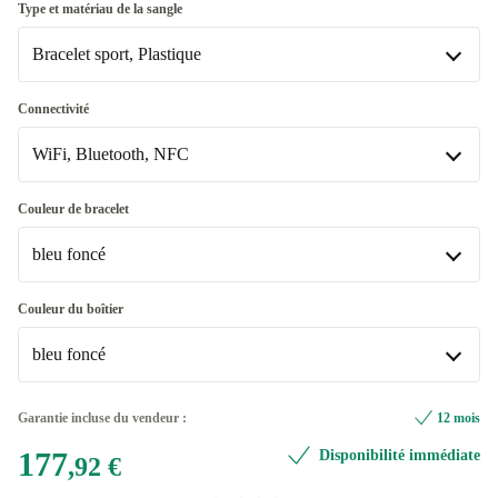
Excellent
Type et matériau de la sangle
Bracelet sport, Plastique
Premium
+6,08 €
2 x Bracelet sport, Plastique
+31,08 €
Connectivité
WiFi, Bluetooth, NFC
Bracelet sport, Plastique
WiFi, Bluetooth, NFC
Couleur de bracelet
bleu foncé
WiFi, Bluetooth, NFC, Données mobiles (4G)
+38,14 €
bleu foncé
Couleur du boîtier
Disponible dans d'autres variantes
bleu foncé
beige
+42,07 €
bleu foncé
Garantie incluse du vendeur :
12 mois
blanc
+37,08 €
Disponible dans d'autres variantes
177
Disponibilité immédiate
,92 €
argent
+37,08 €