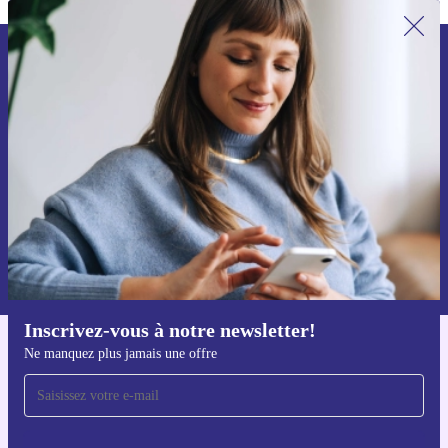
Recevoir offres et infos de refurbed
par mail
Ne manquez plus aucune offre.
S'inscrire
Retrouvez les informations sur l'utilisation des données personnelles
dans notre
politique de confidentialité
.
Inscrivez-vous à notre newsletter!
Ne manquez plus jamais une offre
Téléchargez l'application refurbed
Pour iOS et Android