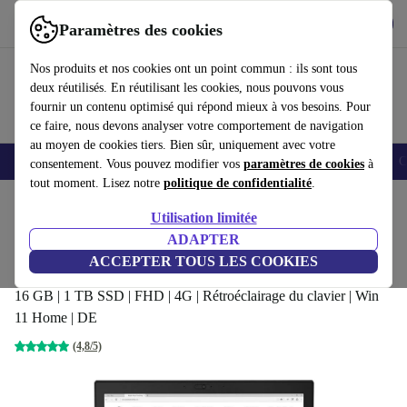
Télécharger l'application
Télécharger
Paramètres des cookies
Utilisez refurbed rapidement et facilement
Nos produits et nos cookies ont un point commun : ils sont tous
deux réutilisés. En réutilisant les cookies, nous pouvons vous
fournir un contenu optimisé qui répond mieux à vos besoins. Pour
ce faire, nous devons analyser votre comportement de navigation
au moyen de cookies tiers. Bien sûr, uniquement avec votre
Smartphones
Laptops
Tablettes
Montres connectées
Accessoires
C
consentement. Vous pouvez modifier vos
paramètres de cookies
à
tout moment. Lisez notre
politique de confidentialité
.
Accueil
Produits
Ordinateurs portables
Ordinateurs portables Lenovo
Utilisation limitée
ADAPTER
Lenovo ThinkPad X280 | i5-8250U | 12.5-
ACCEPTER TOUS LES COOKIES
pouces
16 GB | 1 TB SSD | FHD | 4G | Rétroéclairage du clavier | Win
11 Home | DE
(4,8/5)