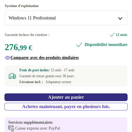
480 GB
US (anglais américain)
+98,00 €
+57,01 €
Optimale
Système d'exploitation
500 GB
IT (italien)
+38,00 €
+76,41 €
Windows 11 Professional
Neuve
+76,41 €
PT (portugais)
+76,41 €
Windows 11 Home
+20,00 €
Garantie incluse du vendeur :
12 mois
ES (espagnol)
+76,41 €
276
Disponibilité immédiate
Windows 11 Professional
,99 €
FI (finlandais)
+76,41 €
Comparer avec des produits similaires
FR (français)
+76,41 €
Frais de port inclus:
12 août -
17 août
Garantie de retour gratuit sous 30 jours
GR (grecque)
+76,41 €
Livraison incl. :
Adaptateur secteur
BE (belge)
+76,41 €
Ajouter au panier
CZ (tchèque)
Achetez maintenant, payez en plusieurs fois.
+76,41 €
NL (néerlandais)
+76,41 €
Services supplémentaires
Caisse express avec PayPal