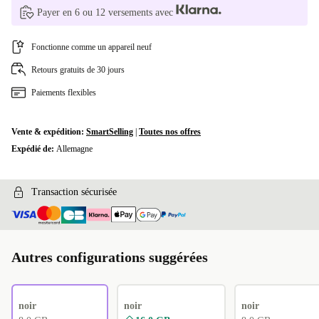
UK (anglais britannique)
+76,41 €
Payer en 6 ou 12 versements avec
DK (danois)
+76,41 €
Fonctionne comme un appareil neuf
SE (suédois)
+76,41 €
Retours gratuits de 30 jours
Paiements flexibles
SI (slovène)
+100,48 €
PL (polonais)
+100,48 €
Vente & expédition:
SmartSelling
|
Toutes nos offres
Expédié de:
Allemagne
ND (nordique)
+100,48 €
Transaction sécurisée
Autres configurations suggérées
noir
noir
noir