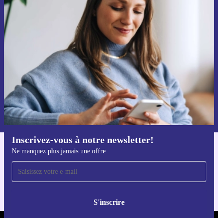
Recevoir offres et infos de refurbed
par mail
Ne manquez plus aucune offre.
S'inscrire
Retrouvez les informations sur l'utilisation des données personnelles
dans notre
politique de confidentialité
.
Inscrivez-vous à notre newsletter!
Ne manquez plus jamais une offre
Téléchargez l'application refurbed
Pour iOS et Android
S'inscrire