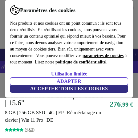
Télécharger l'application
Télécharger
Paramètres des cookies
Utilisez refurbed rapidement et facilement
Nos produits et nos cookies ont un point commun : ils sont tous
deux réutilisés. En réutilisant les cookies, nous pouvons vous
fournir un contenu optimisé qui répond mieux à vos besoins. Pour
ce faire, nous devons analyser votre comportement de navigation
au moyen de cookies tiers. Bien sûr, uniquement avec votre
Smartphones
Laptops
Tablettes
Montres connectées
Accessoires
C
consentement. Vous pouvez modifier vos
paramètres de cookies
à
tout moment. Lisez notre
politique de confidentialité
.
💰-5% EXTRA sur les iPhones – Code: IPHONEDEAL -
CGV
Utilisation limitée
Accueil
Produits
Ordinateurs portables
ADAPTER
Ordinateurs portables Dell
ACCEPTER TOUS LES COOKIES
Dell Latitude 15 5590 | i5-8350U
| 15.6"
276
,99 €
8 GB | 256 GB SSD | 4G | FP | Rétroéclairage du
clavier | Win 11 Pro | DE
(4,8/5)