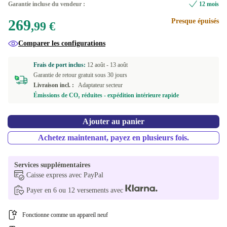
Garantie incluse du vendeur :
12 mois
Disponible dans d'autres variantes
269
Presque épuisés
ES (espagnol)
Neuve
+20,01 €
+57,93 €
,99 €
240 GB
Comparer les configurations
NL (néerlandais)
+20,01 €
500 GB
+62,18 €
Frais de port inclus:
12 août -
13 août
SE (suédois)
+20,01 €
Garantie de retour gratuit sous 30 jours
Livraison incl. :
Adaptateur secteur
SK (slovaque)
+24,00 €
Émissions de CO₂ réduites - expédition intérieure rapide
UK (anglais britannique)
+35,00 €
Ajouter au panier
PT (portugais)
+35,00 €
Achetez maintenant, payez en plusieurs fois.
Disponible dans d'autres variantes
Services supplémentaires
US (anglais américain)
-5,99 €
Caisse express avec PayPal
Payer en 6 ou 12 versements avec
BE (belge)
Fonctionne comme un appareil neuf
CZ (tchèque)
+22,55 €