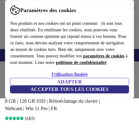
Télécharger l'application
Télécharger
Paramètres des cookies
Utilisez refurbed rapidement et facilement
Nos produits et nos cookies ont un point commun : ils sont tous
deux réutilisés. En réutilisant les cookies, nous pouvons vous
fournir un contenu optimisé qui répond mieux à vos besoins. Pour
ce faire, nous devons analyser votre comportement de navigation
au moyen de cookies tiers. Bien sûr, uniquement avec votre
Smartphones
Laptops
Tablettes
Montres connectées
Accessoires
C
consentement. Vous pouvez modifier vos
paramètres de cookies
à
tout moment. Lisez notre
politique de confidentialité
.
Accueil
Produits
Ordinateurs portables
Ordinateurs portables HP
Utilisation limitée
ADAPTER
HP EliteBook 840 G6 | i5-8365U
ACCEPTER TOUS LES COOKIES
| 14-pouces
269
,99 €
8 GB | 128 GB SSD | Rétroéclairage du clavier |
Webcam | Win 11 Pro | FR
(4,8/5)