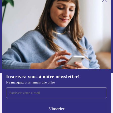
Recevoir offres et infos de refurbed
par mail
Ne manquez plus aucune offre.
S'inscrire
Retrouvez les informations sur l'utilisation des données personnelles
dans notre
politique de confidentialité
.
Inscrivez-vous à notre newsletter!
Ne manquez plus jamais une offre
Téléchargez l'application refurbed
Pour iOS et Android
S'inscrire