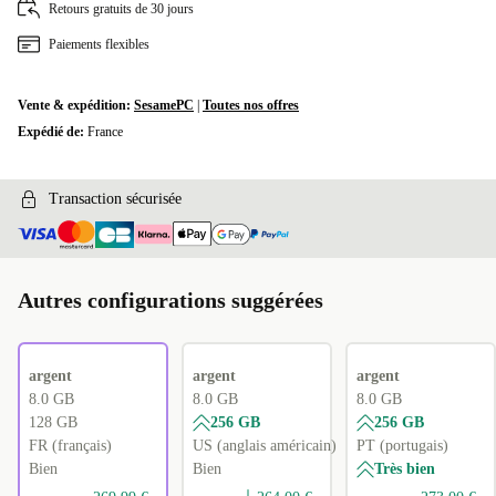
Retours gratuits de 30 jours
GR (grecque)
+28,01 €
Paiements flexibles
ND (nordique)
+28,01 €
Vente & expédition:
SesamePC
|
Toutes nos offres
PL (polonais)
+28,01 €
Expédié de:
France
FI (finlandais)
+28,01 €
Transaction sécurisée
SI (slovène)
+40,00 €
DK (danois)
+55,00 €
Autres configurations suggérées
argent
argent
argent
8.0 GB
8.0 GB
8.0 GB
128 GB
256 GB
256 GB
FR (français)
US (anglais américain)
PT (portugais)
Bien
Bien
Très bien