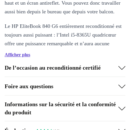
haut et un écran antireflet. Vous pouvez donc travailler
aussi bien depuis le bureau que depuis votre balcon.
Le HP EliteBook 840 G6 entièrement reconditionné est
toujours aussi puissant : l’Intel i5-8365U quadricœur
offre une puissance remarquable et n’aura aucune
difficulté à traiter les listes Excel les plus complexes.
Afficher plus
Raffiné, léger, fin
De l’occasion au reconditionné certifié
En bref : compact. Malgré un clavier de taille normale et
Foire aux questions
un écran 14” haute résolution, le fabricant a cherché à
réaliser des économies de place partout où cela était
possible, surtout au niveau des bords. Ainsi, l’écran
Informations sur la sécurité et la conformité
du produit
possède non seulement un cadre fin, mais grâce à la
conception en aluminium de son boîtier, le notebook est
également très solide et offre une bonne prise en main.