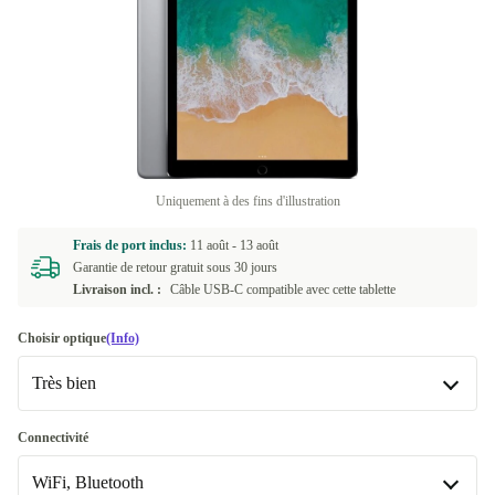
Uniquement à des fins d'illustration
Frais de port inclus:
11 août -
13 août
Garantie de retour gratuit sous 30 jours
Livraison incl. :
Câble USB-C compatible avec cette tablette
Choisir optique
(Info)
Très bien
Très bien
Connectivité
WiFi, Bluetooth
Excellent
+55,82 €