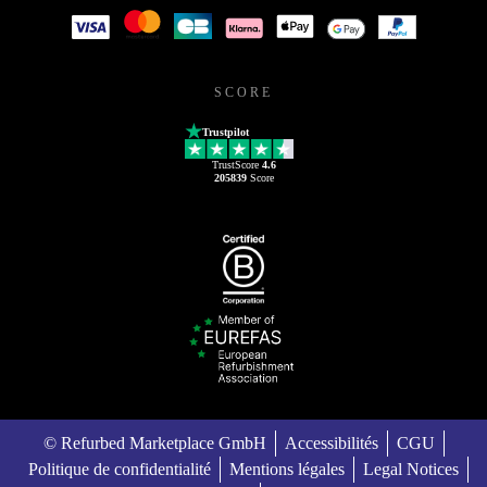
SCORE
Trustpilot
TrustScore
4.6
205839
Score
© Refurbed Marketplace GmbH
Accessibilités
CGU
Politique de confidentialité
Mentions légales
Legal Notices