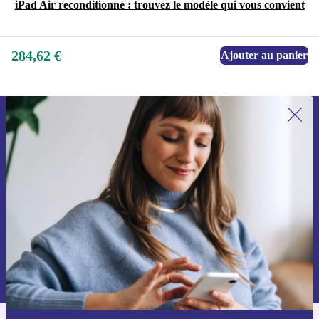
iPad Air reconditionné : trouvez le modèle qui vous convient
284,62 €
Ajouter au panier
Recevoir offres et infos de refurbed
par mail
Ne manquez plus aucune offre.
S'inscrire
Retrouvez les informations sur l'utilisation des données personnelles
dans notre
politique de confidentialité
.