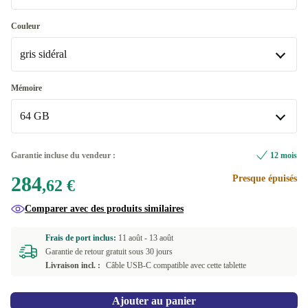
WiFi, Bluetooth
Couleur
gris sidéral
WiFi, Bluetooth, Données mobiles (4G)
+405,38 €
gris sidéral
Mémoire
64 GB
argent
+54,38 €
Disponible dans d'autres variantes
64 GB
Garantie incluse du vendeur :
12 mois
or
+25,38 €
284
Presque épuisés
256 GB
+25,38 €
,62 €
Disponible dans d'autres variantes
Comparer avec des produits similaires
512 GB
+95,38 €
Frais de port inclus:
11 août -
13 août
Garantie de retour gratuit sous 30 jours
Livraison incl. :
Câble USB-C compatible avec cette tablette
Ajouter au panier