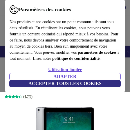
Télécharger l'application
Télécharger
Paramètres des cookies
Utilisez refurbed rapidement et facilement
Nos produits et nos cookies ont un point commun : ils sont tous
deux réutilisés. En réutilisant les cookies, nous pouvons vous
fournir un contenu optimisé qui répond mieux à vos besoins. Pour
ce faire, nous devons analyser votre comportement de navigation
au moyen de cookies tiers. Bien sûr, uniquement avec votre
Smartphones
Laptops
Tablettes
Montres connectées
Accessoires
C
consentement. Vous pouvez modifier vos
paramètres de cookies
à
tout moment. Lisez notre
politique de confidentialité
.
Accueil
Produits
Tablettes
iPads
Utilisation limitée
ADAPTER
iPad Pro (2017) | 12.9"
ACCEPTER TOUS LES COOKIES
284
,62 €
64 GB | gris sidéral
(4,7/5)