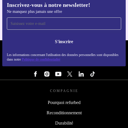
Inscrivez-vous à notre newsletter!
Téléchargez l'application refurbed
Ne manquez plus jamais une offre
Pour iOS et Android
S'inscrire
REFURBED FRANCE - RETHINK NEW.
Les informations concernant l'utilisation des données personnelles sont disponibles
dans notre
Politique de confidentialité
SUIVEZ-NOUS
COMPAGNIE
Pourquoi refurbed
Reconditionnement
Durabilité