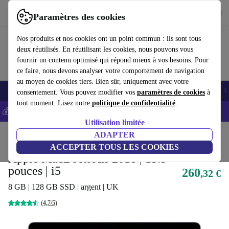
Télécharger l'application
Télécharger
Paramètres des cookies
Utilisez refurbed rapidement et facilement
Nos produits et nos cookies ont un point commun : ils sont tous
deux réutilisés. En réutilisant les cookies, nous pouvons vous
fournir un contenu optimisé qui répond mieux à vos besoins. Pour
ce faire, nous devons analyser votre comportement de navigation
au moyen de cookies tiers. Bien sûr, uniquement avec votre
Smartphones
Laptops
Tablettes
Montres connectées
Accessoires
C
consentement. Vous pouvez modifier vos
paramètres de cookies
à
tout moment. Lisez notre
politique de confidentialité
.
💰-5% EXTRA sur les iPhones – Code: IPHONEDEAL -
CGV
Utilisation limitée
Accueil
Produits
Ordinateurs portables
ADAPTER
MacBooks
ACCEPTER TOUS LES COOKIES
Apple MacBook Air 2018 | 13.3-
pouces | i5
260
,32 €
8 GB | 128 GB SSD | argent | UK
(4,7/5)