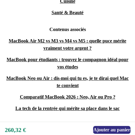
Cuisine
Santé & Beauté
Contenus associés
MacBook Air M2 vs M3 vs M4 vs M5 : quelle puce mérite
vraiment votre argent ?
MacBook pour étudiants : trouvez le compagnon idéal pour
vos études
MacBook Neo ou Air : dis-moi qui tu es, je te dirai quel Mac
te convient
Comparatif MacBook 2026 : Neo, Air ou Pro ?
La tech de la rentrée qui mérite sa place dans le sac
260,32 €
Ajouter au panier