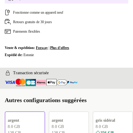
Disponible dans d'autres variantes
Fonctionne comme un appareil neuf
CH (suisse)
+96,08 €
Retours gratuits de 30 jours
Paiements flexibles
BE (belge)
+168,68 €
CZ (tchèque)
+202,85 €
Vente & expédition:
Foxway
|
Plus d'offres
Expédié de:
Estonie
Transaction sécurisée
Autres configurations suggérées
argent
argent
gris sidéral
8.0 GB
8.0 GB
8.0 GB
128 GB
128 GB
256 GB