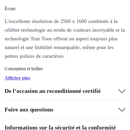
Écran
L’excellente résolution de 2560 x 1600 combinée à la
célèbre technologie au rendu de couleurs incroyable et la
technologie True Tone offrent un aspect toujours plus
naturel et une lisibilité remarquable, même pour les
petites polices de caractères.
Conception et boîtier
Afficher plus
Le trackpad Force Touch a été agrandi de 20 %, le
clavier possède désormais le mécanisme papillon qui
De l’occasion au reconditionné certifié
assure plus de solidité et l’ensemble du MacBook Air est
nettement plus petit, bien que le clavier et l’écran
Foire aux questions
présentent les mêmes dimensions – le tout pour un poids
de seulement 1 240 g et jusqu’à 12 h d’autonomie.
Informations sur la sécurité et la conformité