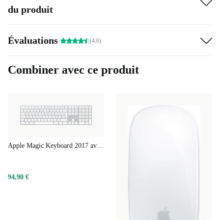
du produit
Technologie moderne
Avec l’Intel Core i5-8210Y de la huitième génération et
Évaluations
(4.6)
la possibilité de choisir jusqu’à 16 Go de RAM et un
SSD de 1 To, le MacBook Air entièrement reconditionné
Combiner avec ce produit
est proche du MacBook Pro en termes de performances !
Avec deux ports Thunderbolt 3, connecter des appareils
se fait en un tour de main pour notamment utiliser des
écrans, des dongles en LAN, des périphériques audio,
etc.
Apple Magic Keyboard 2017 avec pavé numérique
94,90 €