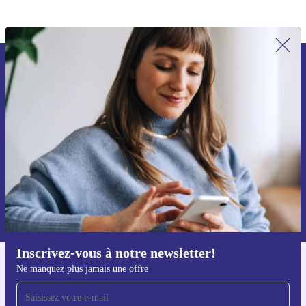
Recevoir offres et infos de refurbed
par mail
Ne manquez plus aucune offre.
S'inscrire
Retrouvez les informations sur l'utilisation des données personnelles
dans notre
politique de confidentialité
.
Inscrivez-vous à notre newsletter!
Ne manquez plus jamais une offre
Téléchargez l'application refurbed
Pour iOS et Android