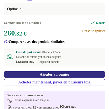
1500 GB
+358,68 €
Optimale
NL (néerlandais)
+26,68 €
DE (allemand)
+26,68 €
Garantie incluse du vendeur :
12 mois
260
Presque épuisés
DK (danois)
+26,68 €
,32 €
Comparer avec des produits similaires
ES (espagnol)
+26,68 €
Frais de port inclus:
10 août -
12 août
IT (italien)
+26,68 €
Garantie de retour gratuit sous 30 jours
Livraison incl. :
Adaptateur secteur
PT (portugais)
+39,67 €
Ajouter au panier
SE (suédois)
+39,67 €
Achetez maintenant, payez en plusieurs fois.
FI (finlandais)
+48,68 €
Services supplémentaires
FR (français)
+188,68 €
Caisse express avec PayPal
Payer en 6 ou 12 versements avec
US (anglais américain)
+188,68 €