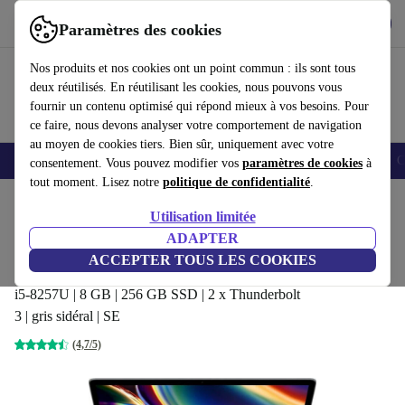
Télécharger l'application
Télécharger
Paramètres des cookies
Utilisez refurbed rapidement et facilement
Nos produits et nos cookies ont un point commun : ils sont tous
deux réutilisés. En réutilisant les cookies, nous pouvons vous
fournir un contenu optimisé qui répond mieux à vos besoins. Pour
ce faire, nous devons analyser votre comportement de navigation
au moyen de cookies tiers. Bien sûr, uniquement avec votre
Smartphones
Laptops
Tablettes
Montres connectées
Accessoires
C
consentement. Vous pouvez modifier vos
paramètres de cookies
à
tout moment. Lisez notre
politique de confidentialité
.
Accueil
Produits
Ordinateurs portables
MacBooks
Utilisation limitée
ADAPTER
Apple MacBook Pro 2020 | 13.3-
ACCEPTER TOUS LES COOKIES
pouces | Touch Bar
352
,00 €
i5-8257U | 8 GB | 256 GB SSD | 2 x Thunderbolt
3 | gris sidéral | SE
(4,7/5)