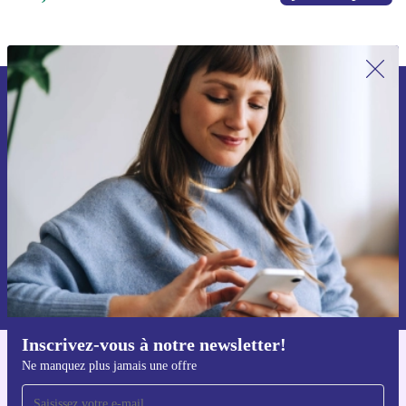
Recevoir offres et infos de refurbed
par mail
Ne manquez plus aucune offre.
S'inscrire
Retrouvez les informations sur l'utilisation des données personnelles
dans notre
politique de confidentialité
.
Inscrivez-vous à notre newsletter!
Ne manquez plus jamais une offre
Téléchargez l'application refurbed
Pour iOS et Android