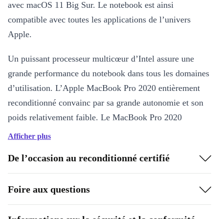
avec macOS 11 Big Sur. Le notebook est ainsi
compatible avec toutes les applications de l’univers
Apple.
Un puissant processeur multicœur d’Intel assure une
grande performance du notebook dans tous les domaines
d’utilisation. L’Apple MacBook Pro 2020 entièrement
reconditionné convainc par sa grande autonomie et son
poids relativement faible. Le MacBook Pro 2020
d’Apple est donc un excellent compagnon pour la route,
Afficher plus
offrant de grandes performances.
De l’occasion au reconditionné certifié
Les points forts du produit en un coup d’œil :
garantie de 12 mois min.
Foire aux questions
processeur multicœur puissant
disponible en gris sidéral ou argent