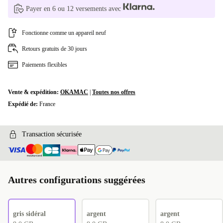
Payer en 6 ou 12 versements avec
NL (néerlandais)
+132,99 €
Fonctionne comme un appareil neuf
CZ (tchèque)
+147,63 €
Retours gratuits de 30 jours
ND (nordique)
+164,00 €
Paiements flexibles
BE (belge)
+197,00 €
Vente & expédition:
OKAMAC
|
Toutes nos offres
CH (suisse)
+257,00 €
Expédié de:
France
Transaction sécurisée
Autres configurations suggérées
gris sidéral
argent
argent