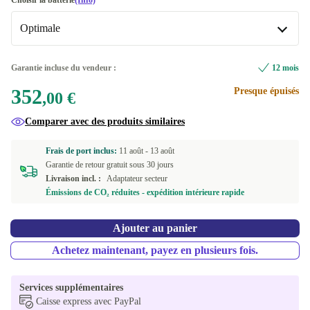
Choisir la batterie
(Info)
2000 GB
+398,00 €
Optimale
UK (anglais britannique)
+22,99 €
FI (finlandais)
Optimale
+47,00 €
Garantie incluse du vendeur :
12 mois
Disponible dans d'autres variantes
352
Presque épuisés
DE (allemand)
+47,00 €
,00 €
Neuve
+112,07 €
Comparer avec des produits similaires
DK (danois)
+47,00 €
Frais de port inclus:
11 août -
13 août
ES (espagnol)
+47,00 €
Garantie de retour gratuit sous 30 jours
Livraison incl. :
Adaptateur secteur
FR (français)
+47,00 €
Émissions de CO₂ réduites - expédition intérieure rapide
IT (italien)
+47,00 €
Ajouter au panier
PT (portugais)
+47,00 €
Achetez maintenant, payez en plusieurs fois.
US (anglais américain)
+124,00 €
Services supplémentaires
Caisse express avec PayPal
Disponible dans d'autres variantes