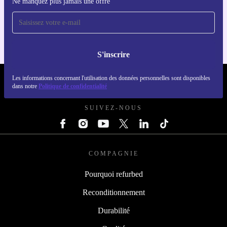
Ne manquez plus jamais une offre
Téléchargez l'application refurbed
Pour iOS et Android
S'inscrire
Les informations concernant l'utilisation des données personnelles sont disponibles
REFURBED FRANCE - RETHINK NEW.
dans notre
Politique de confidentialité
SUIVEZ-NOUS
COMPAGNIE
Pourquoi refurbed
Reconditionnement
Durabilité