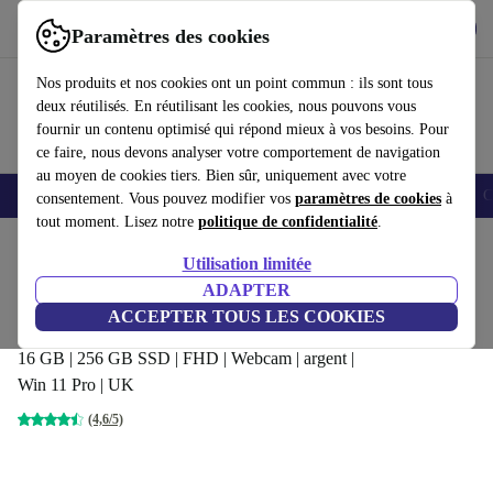
Télécharger l'application
Télécharger
Paramètres des cookies
Utilisez refurbed rapidement et facilement
Nos produits et nos cookies ont un point commun : ils sont tous
deux réutilisés. En réutilisant les cookies, nous pouvons vous
fournir un contenu optimisé qui répond mieux à vos besoins. Pour
ce faire, nous devons analyser votre comportement de navigation
au moyen de cookies tiers. Bien sûr, uniquement avec votre
Smartphones
Laptops
Tablettes
Montres connectées
Accessoires
C
consentement. Vous pouvez modifier vos
paramètres de cookies
à
tout moment. Lisez notre
politique de confidentialité
.
Accueil
Produits
Ordinateurs portables
Ordinateurs portables Dell
Utilisation limitée
ADAPTER
Dell Latitude 7420 | i7-1185G7 |
ACCEPTER TOUS LES COOKIES
14-pouces
379
,99 €
16 GB | 256 GB SSD | FHD | Webcam | argent |
Win 11 Pro | UK
(4,6/5)