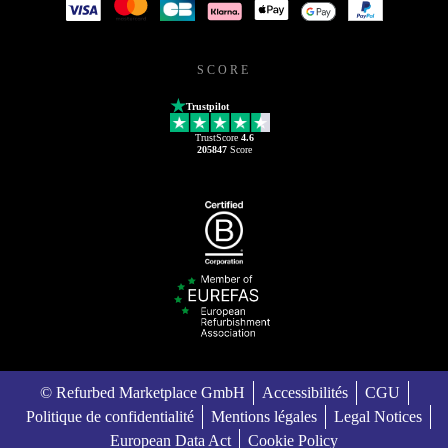
SCORE
Trustpilot
TrustScore
4.6
205847
Score
© Refurbed Marketplace GmbH
Accessibilités
CGU
Politique de confidentialité
Mentions légales
Legal Notices
European Data Act
Cookie Policy