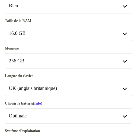
Bien
Bien
Taille de la RAM
16.0 GB
Très bien
+30,00 €
16.0 GB
Mémoire
Disponible dans d'autres variantes
256 GB
32.0 GB
+185,00 €
256 GB
Langue du clavier
UK (anglais britannique)
512 GB
+20,00 €
Disponible dans d'autres variantes
UK (anglais britannique)
Choisir la batterie
(Info)
1000 GB
+275,01 €
Disponible dans d'autres variantes
Optimale
2000 GB
FR (français)
+336,01 €
+28,91 €
Optimale
Système d'exploitation