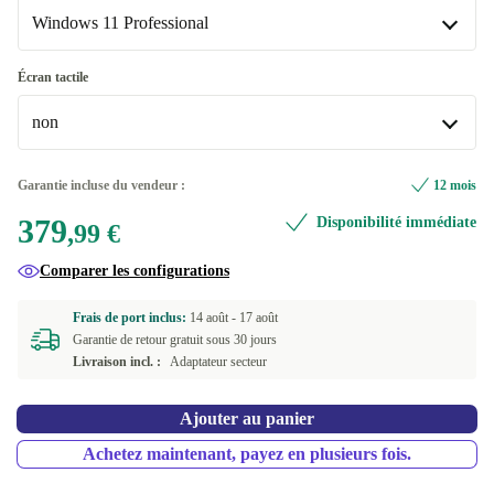
BE (belge)
+64,01 €
Disponible dans d'autres variantes
Windows 11 Professional
ND (nordique)
Neuve
+212,01 €
+89,40 €
Windows 11 Professional
Écran tactile
DK (danois)
+94,84 €
Disponible dans d'autres variantes
non
NL (néerlandais)
Windows 11 Home
+146,01 €
+194,91 €
non
Garantie incluse du vendeur :
12 mois
US (anglais américain)
+160,01 €
Disponible dans d'autres variantes
379
Disponibilité immédiate
,99 €
DE (allemand)
oui
+185,00 €
+94,84 €
Comparer les configurations
SE (suédois)
+194,91 €
Frais de port inclus:
14 août -
17 août
Garantie de retour gratuit sous 30 jours
Livraison incl. :
Adaptateur secteur
Ajouter au panier
Achetez maintenant, payez en plusieurs fois.