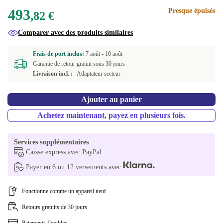
493
Presque épuisés
FI (finlandais)
,82 €
Comparer avec des produits similaires
PT (portugais)
Frais de port inclus:
7 août -
10 août
Garantie de retour gratuit sous 30 jours
Livraison incl. :
Adaptateur secteur
Ajouter au panier
Achetez maintenant, payez en plusieurs fois.
Services supplémentaires
Caisse express avec PayPal
Payer en 6 ou 12 versements avec
Fonctionne comme un appareil neuf
Retours gratuits de 30 jours