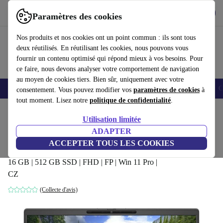
Télécharger l'application
Télécharger
Paramètres des cookies
Utilisez refurbed rapidement et facilement
Nos produits et nos cookies ont un point commun : ils sont tous
deux réutilisés. En réutilisant les cookies, nous pouvons vous
fournir un contenu optimisé qui répond mieux à vos besoins. Pour
ce faire, nous devons analyser votre comportement de navigation
au moyen de cookies tiers. Bien sûr, uniquement avec votre
Smartphones
Laptops
Tablettes
Montres connectées
Accessoires
C
consentement. Vous pouvez modifier vos
paramètres de cookies
à
tout moment. Lisez notre
politique de confidentialité
.
Accueil
Produits
Ordinateurs portables
Ordinateurs portables Dell
Utilisation limitée
ADAPTER
Dell Inspiron 7320 | i7-1165G7 |
ACCEPTER TOUS LES COOKIES
13.3-pouces
493
,82 €
16 GB | 512 GB SSD | FHD | FP | Win 11 Pro |
CZ
(Collecte d'avis)