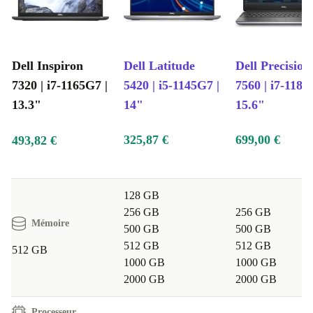
Dell Inspiron
Dell Latitude
Dell Precision
7320 | i7-1165G7 |
5420 | i5-1145G7 |
7560 | i7-1185
13.3"
14"
15.6"
325,87 €
699,00 €
493,82 €
128 GB
256 GB
256 GB
Mémoire
500 GB
500 GB
512 GB
512 GB
512 GB
1000 GB
1000 GB
2000 GB
2000 GB
Processeur