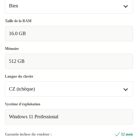
Bien
Bien
Taille de la RAM
16.0 GB
Très bien
+12,46 €
Excellent
+7,07 €
Mémoire
512 GB
Langue du clavier
CZ (tchèque)
BE (belge)
Système d'exploitation
Windows 11 Professional
CZ (tchèque)
DE (allemand)
Garantie incluse du vendeur :
12 mois