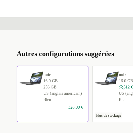
Autres configurations suggérées
noir
noir
16.0 GB
16.0 GB
256 GB
512 
US (anglais américain)
US (angl
Bien
Bien
328,00 €
Plus de stockage