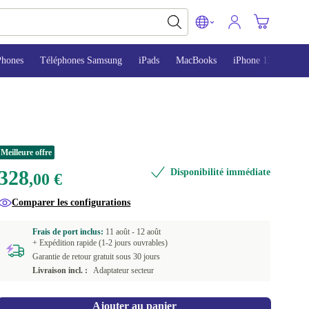
Phones
Téléphones Samsung
iPads
MacBooks
iPhone 13
iPho
Meilleure offre
328
Disponibilité immédiate
,00 €
Comparer les configurations
Frais de port inclus:
11 août -
12 août
+ Expédition rapide (1-2 jours ouvrables)
Garantie de retour gratuit sous 30 jours
Livraison incl. :
Adaptateur secteur
Ajouter au panier