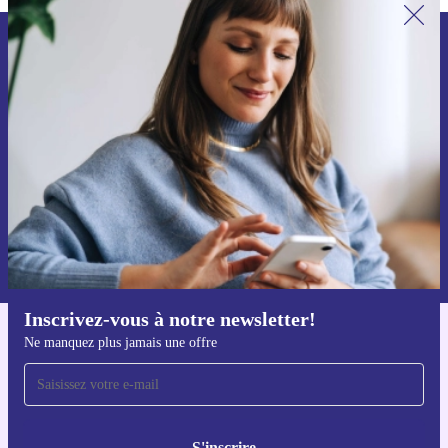
Recevoir offres et infos de refurbed
par mail
Ne manquez plus aucune offre.
S'inscrire
Retrouvez les informations sur l'utilisation des données personnelles
dans notre
politique de confidentialité
.
Inscrivez-vous à notre newsletter!
Ne manquez plus jamais une offre
Téléchargez l'application refurbed
Pour iOS et Android
S'inscrire