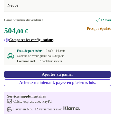
2000 GB
+345,00 €
Neuve
DK (QWERTY)
ES (QWERTY)
Garantie incluse du vendeur :
12 mois
504
Presque épuisés
FR (AZERTY)
,00 €
Comparer les configurations
IT (QWERTY)
Frais de port inclus:
12 août -
14 août
NL (QWERTY)
Garantie de retour gratuit sous 30 jours
Livraison incl. :
Adaptateur secteur
PT (QWERTY)
Ajouter au panier
SE (QWERTY)
Achetez maintenant, payez en plusieurs fois.
UK (QWERTY)
Services supplémentaires
US (QWERTY)
Caisse express avec PayPal
Disponible dans d'autres variantes
Payer en 6 ou 12 versements avec