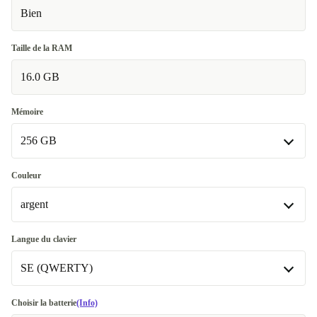
Bien
Taille de la RAM
16.0 GB
Mémoire
256 GB
256 GB
Couleur
Disponible dans d'autres variantes
argent
500 GB
+95,00 €
argent
Langue du clavier
512 GB
-60,00 €
Disponible dans d'autres variantes
SE (QWERTY)
1000 GB
gris sidéral
+145,00 €
+35,98 €
DE (QWERTZ)
Choisir la batterie
(Info)