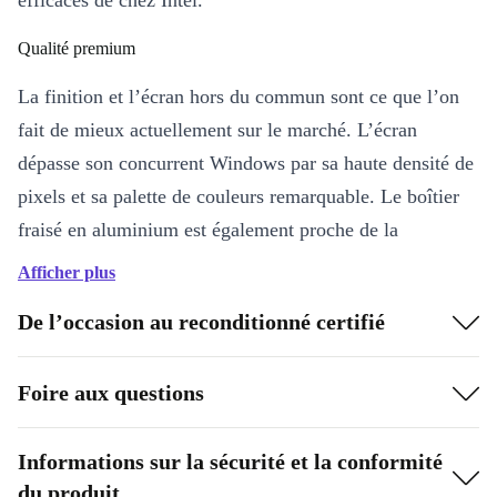
efficaces de chez Intel.
Qualité premium
La finition et l’écran hors du commun sont ce que l’on
fait de mieux actuellement sur le marché. L’écran
dépasse son concurrent Windows par sa haute densité de
pixels et sa palette de couleurs remarquable. Le boîtier
fraisé en aluminium est également proche de la
perfection et, combiné au clavier plat mais très précis,
Afficher plus
fait plaisir aux yeux.
De l’occasion au reconditionné certifié
Assistance premium
Foire aux questions
Chez refurbed, nous vous proposons un service client
incomparable à tout moment et pour toutes vos questions
– les clients refurbed sont traités aux petits oignons.
Informations sur la sécurité et la conformité
du produit
Voici le forfait tranquillité de refurbed : il inclut une