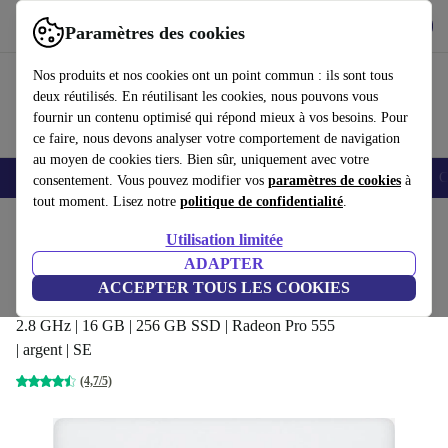
Télécharger l'application
Télécharger
Paramètres des cookies
Utilisez refurbed rapidement et facilement
Nos produits et nos cookies ont un point commun : ils sont tous
deux réutilisés. En réutilisant les cookies, nous pouvons vous
fournir un contenu optimisé qui répond mieux à vos besoins. Pour
ce faire, nous devons analyser votre comportement de navigation
au moyen de cookies tiers. Bien sûr, uniquement avec votre
Smartphones
Laptops
Tablettes
Montres connectées
Accessoires
C
consentement. Vous pouvez modifier vos
paramètres de cookies
à
tout moment. Lisez notre
politique de confidentialité
.
Accueil
Produits
Ordinateurs portables
MacBooks
Utilisation limitée
ADAPTER
Apple MacBook Pro 2017 | 15.4-
ACCEPTER TOUS LES COOKIES
pouces | Touch Bar
504
,00 €
2.8 GHz | 16 GB | 256 GB SSD | Radeon Pro 555
| argent | SE
(4,7/5)