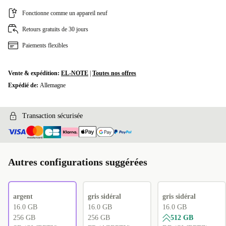
FI (QWERTY)
+15,98 €
Fonctionne comme un appareil neuf
Retours gratuits de 30 jours
Paiements flexibles
Vente & expédition:
EL-NOTE
|
Toutes nos offres
Expédié de:
Allemagne
Transaction sécurisée
Autres configurations suggérées
argent
gris sidéral
gris sidéral
16.0 GB
16.0 GB
16.0 GB
256 GB
256 GB
512 GB