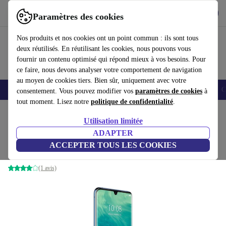
Télécharger l'application
Télécharger
Paramètres des cookies
Utilisez refurbed rapidement et facilement
Nos produits et nos cookies ont un point commun : ils sont tous
deux réutilisés. En réutilisant les cookies, nous pouvons vous
fournir un contenu optimisé qui répond mieux à vos besoins. Pour
ce faire, nous devons analyser votre comportement de navigation
au moyen de cookies tiers. Bien sûr, uniquement avec votre
Smartphones
Laptops
Tablettes
Montres connectées
Accessoires
C
consentement. Vous pouvez modifier vos
paramètres de cookies
à
tout moment. Lisez notre
politique de confidentialité
.
Accueil
Produits
Téléphones & Smartphones
Utilisation limitée
ADAPTER
ZTE Axon 10 Pro
ACCEPTER TOUS LES COOKIES
6 GB | 128 GB | Dual-SIM | bleu
(1 avis)