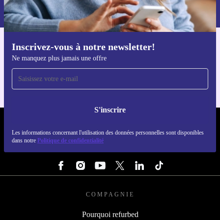
Retrouvez les informations sur l'utilisation des données personnelles
dans notre
politique de confidentialité
.
Inscrivez-vous à notre newsletter!
Téléchargez l'application refurbed
Ne manquez plus jamais une offre
Pour iOS et Android
S'inscrire
REFURBED FRANCE - RETHINK NEW.
Les informations concernant l'utilisation des données personnelles sont disponibles
dans notre
Politique de confidentialité
SUIVEZ-NOUS
COMPAGNIE
Pourquoi refurbed