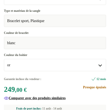
Très bien
Type et matériau de la sangle
Bracelet sport, Plastique
Excellent
+30,00 €
Couleur de bracelet
blanc
Couleur du boîtier
or
argent
+10,00 €
Garantie incluse du vendeur :
12 mois
249
Presque épuisés
or
,00 €
Comparer avec des produits similaires
Frais de port inclus:
11 août -
14 août