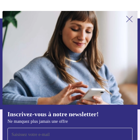
Recevoir offres et infos de refurbed
par mail
Ne manquez plus aucune offre.
S'inscrire
Retrouvez les informations sur l'utilisation des données personnelles
dans notre
politique de confidentialité
.
Inscrivez-vous à notre newsletter!
Ne manquez plus jamais une offre
Téléchargez l'application refurbed
Pour iOS et Android