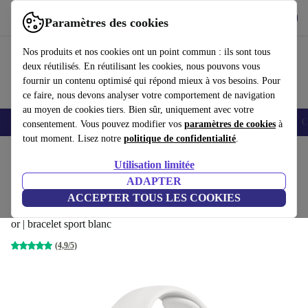
Télécharger l'application
Télécharger
Paramètres des cookies
Utilisez refurbed rapidement et facilement
Nos produits et nos cookies ont un point commun : ils sont tous
deux réutilisés. En réutilisant les cookies, nous pouvons vous
fournir un contenu optimisé qui répond mieux à vos besoins. Pour
ce faire, nous devons analyser votre comportement de navigation
au moyen de cookies tiers. Bien sûr, uniquement avec votre
Smartphones
Laptops
Tablettes
Montres connectées
Accessoires
C
consentement. Vous pouvez modifier vos
paramètres de cookies
à
tout moment. Lisez notre
politique de confidentialité
.
Accueil
Produits
Montres connectées
Montres connectées Apple
Utilisation limitée
ADAPTER
Apple Watch Series 6 Acier
ACCEPTER TOUS LES COOKIES
inoxydable 40 mm (2020)
249
,00 €
or | bracelet sport blanc
(4,9/5)