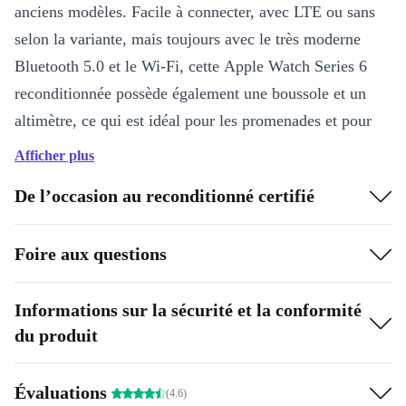
anciens modèles. Facile à connecter, avec LTE ou sans
selon la variante, mais toujours avec le très moderne
Bluetooth 5.0 et le Wi-Fi, cette Apple Watch Series 6
reconditionnée possède également une boussole et un
altimètre, ce qui est idéal pour les promenades et pour
s’orienter.
Afficher plus
Bon pour votre santé
De l’occasion au reconditionné certifié
L’Apple Watch Series 6 refurbed possède de très
Foire aux questions
nombreuses caractéristiques qui vous aideront non
seulement à garder un œil sur votre état de santé, mais
aussi à l’améliorer. Avec l’app ECG améliorée, vous
Informations sur la sécurité et la conformité
du produit
pouvez suivre très précisément votre rythme cardiaque et
toujours écouter votre cœur lorsque vous faites du sport.
Avec un nouveau capteur et l’application qui correspond,
Évaluations
(4.6)