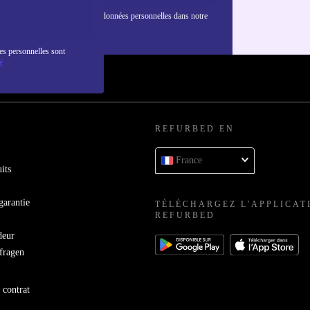
nformations sur l'utilisation des données personnelles dans notre
nfidentialité
.
es personnelles sont
é
REFURBED EN
France
its
garantie
TÉLÉCHARGEZ L'APPLICAT
REFURBED
deur
bfragen
 contrat