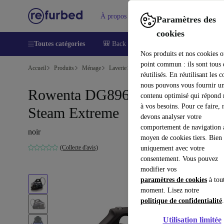
À propos
Aide
Paramètres des
cookies
Toutes catégories
🎒 Back to school
Smartphones
Lapt
Nos produits et nos cookies o
point commun : ils sont tous
Accueil
Produits
Ménage
Laverie
Stations vapeur
réutilisés. En réutilisant les c
nous pouvons vous fournir u
Rowenta DG8962 Silence
contenu optimisé qui répond
à vos besoins. Pour ce faire, 
Steam Extreme
devons analyser votre
comportement de navigation 
noir
moyen de cookies tiers. Bien 
(Collecte d'avis)
uniquement avec votre
consentement. Vous pouvez
modifier vos
paramètres de cookies
à tou
moment. Lisez notre
politique de confidentialité
.
Utilisation limitée