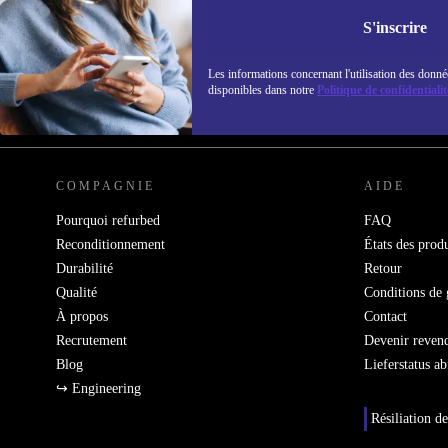
Ne manquez plus aucune offre.
Retrouvez les i
S'inscrire
politique de co
Les informations concernant l'utilisation des donné
disponibles dans notre
Politique de confidentialit
REFURBED FRANCE - RETHINK NEW.
COMPAGNIE
AIDE
Pourquoi refurbed
FAQ
Reconditionnement
États des produ
Durabilité
Retour
Qualité
Conditions de 
À propos
Contact
Recrutement
Devenir reven
Blog
Lieferstatus a
↪ Engineering
Résiliation de