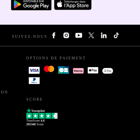
SUIVEZ-NOUS
OPTIONS DE PAIEMENT
ION
SCORE
Trustpilot
TrustScore
4.6
205568
Score