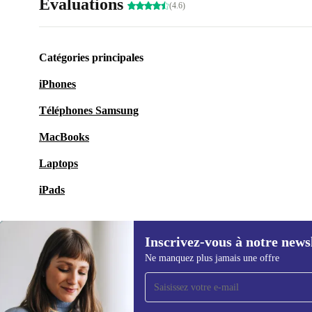
Évaluations
(4.6)
Catégories principales
iPhones
Téléphones Samsung
MacBooks
Laptops
iPads
Inscrivez-vous à notre news
Ne manquez plus jamais une offre
Recevoir offres et infos de
refurbed par mail