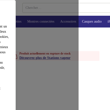
ops
Tablettes
Montres connectées
Accessoires
Casques audio
i
nt un
 deux
ookies,
n
 mieux
nous
Produit actuellement en rupture de stock
Découvrez plus de Stations vapeur
au
sûr,
t