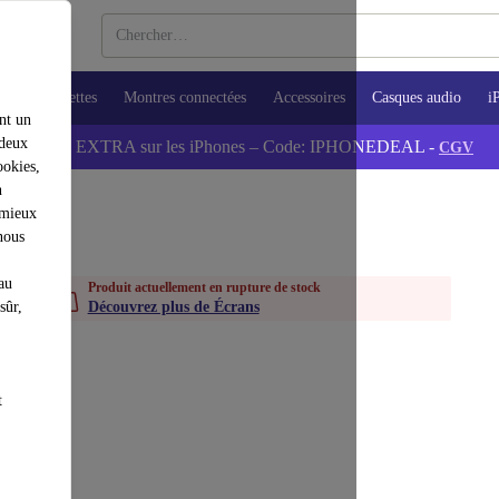
ops
Tablettes
Montres connectées
Accessoires
Casques audio
i
nt un
 deux
💰-5% EXTRA sur les iPhones – Code: IPHONEDEAL -
CGV
ookies,
n
 mieux
nous
au
Produit actuellement en rupture de stock
sûr,
Découvrez plus de Écrans
t