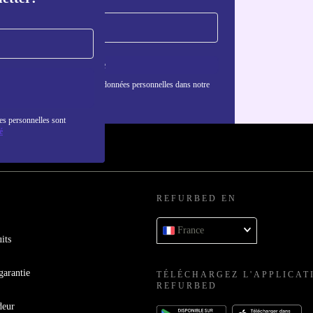
S'inscrire
nformations sur l'utilisation des données personnelles dans notre
nfidentialité
.
es personnelles sont
é
REFURBED EN
France
its
garantie
TÉLÉCHARGEZ L'APPLICAT
REFURBED
deur