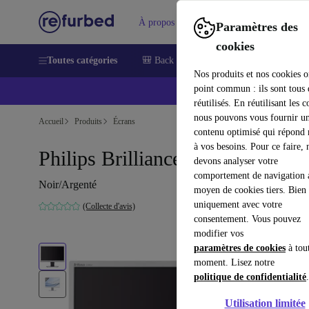
À propos
Aide
Paramètres des
cookies
Toutes catégories
🎒 Back to school
Smartphones
Lapt
Nos produits et nos cookies o
point commun : ils sont tous
réutilisés. En réutilisant les c
nous pouvons vous fournir u
Accueil
Produits
Écrans
contenu optimisé qui répond
à vos besoins. Pour ce faire, 
Philips Brilliance 220BW | 22"
devons analyser votre
comportement de navigation 
Noir/Argenté
moyen de cookies tiers. Bien 
uniquement avec votre
(Collecte d'avis)
consentement. Vous pouvez
modifier vos
paramètres de cookies
à tou
moment. Lisez notre
politique de confidentialité
.
Utilisation limitée