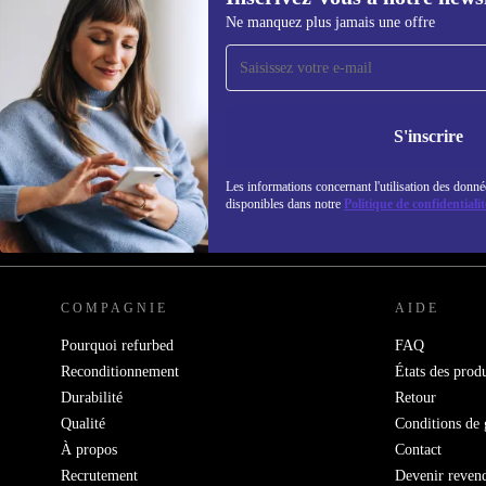
Ne manquez plus jamais une offre
Recevoir offres et infos de
refurbed par mail
Ne manquez plus aucune offre.
Retrouvez les i
S'inscrire
politique de co
Les informations concernant l'utilisation des donné
disponibles dans notre
Politique de confidentialit
REFURBED FRANCE - RETHINK NEW.
COMPAGNIE
AIDE
Pourquoi refurbed
FAQ
Reconditionnement
États des produ
Durabilité
Retour
Qualité
Conditions de 
À propos
Contact
Recrutement
Devenir reven