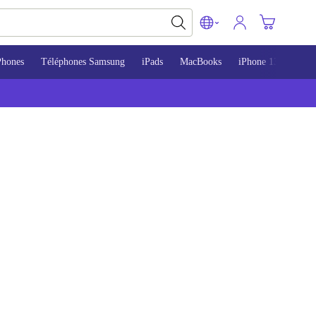
Phones
Téléphones Samsung
iPads
MacBooks
iPhone 13
iPho