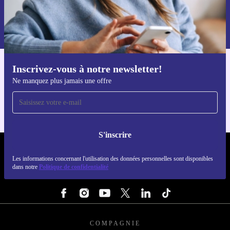
S'inscrire
Retrouvez les informations sur l'utilisation des données personnelles
dans notre
politique de confidentialité
.
Inscrivez-vous à notre newsletter!
Téléchargez l'application refurbed
Ne manquez plus jamais une offre
Pour iOS et Android
S'inscrire
REFURBED FRANCE - RETHINK NEW.
Les informations concernant l'utilisation des données personnelles sont disponibles
dans notre
Politique de confidentialité
SUIVEZ-NOUS
COMPAGNIE