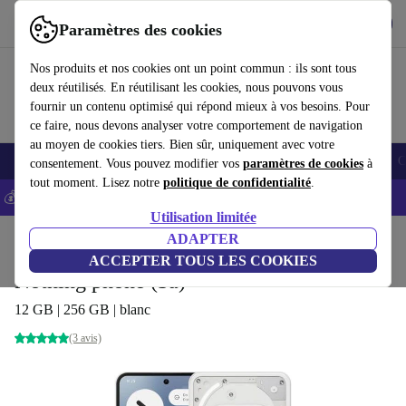
Télécharger l'application
Télécharger
Paramètres des cookies
Utilisez refurbed rapidement et facilement
Nos produits et nos cookies ont un point commun : ils sont tous
deux réutilisés. En réutilisant les cookies, nous pouvons vous
fournir un contenu optimisé qui répond mieux à vos besoins. Pour
ce faire, nous devons analyser votre comportement de navigation
au moyen de cookies tiers. Bien sûr, uniquement avec votre
Smartphones
Laptops
Tablettes
Montres connectées
Accessoires
C
consentement. Vous pouvez modifier vos
paramètres de cookies
à
tout moment. Lisez notre
politique de confidentialité
.
💰-5% EXTRA sur les iPhones – Code: IPHONEDEAL -
CGV
Utilisation limitée
Accueil
Produits
Téléphones & Smartphones
ADAPTER
ACCEPTER TOUS LES COOKIES
Nothing phone (3a)
12 GB | 256 GB | blanc
(3 avis)