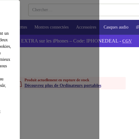
ops
Tablettes
Montres connectées
Accessoires
Casques audio
i
nt un
 deux
💰-5% EXTRA sur les iPhones – Code: IPHONEDEAL -
CGV
ookies,
n
 mieux
nous
au
Produit actuellement en rupture de stock
sûr,
Découvrez plus de Ordinateurs portables
t