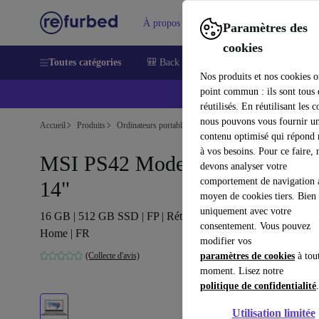
À propos
Aide
Paramètres des
cookies
Toutes catégories
🎒 Back to school
Smartphones
Lapt
Nos produits et nos cookies o
point commun : ils sont tous
réutilisés. En réutilisant les c
nous pouvons vous fournir u
Accueil
Produits
Ordinateurs portables
contenu optimisé qui répond
à vos besoins. Pour ce faire, 
MSI PS42 Modern | i7-8565U |
devons analyser votre
comportement de navigation 
14"
moyen de cookies tiers. Bien 
uniquement avec votre
16 GB | 512 GB SSD | FP | Rétroéclairage du clavier | Win 11
consentement. Vous pouvez
Home | FR
modifier vos
(Collecte d'avis)
paramètres de cookies
à tou
moment. Lisez notre
politique de confidentialité
.
Utilisation limitée