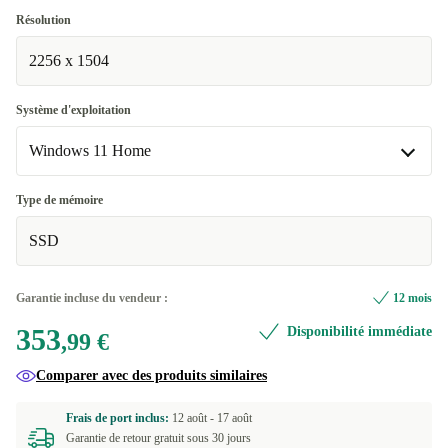
UK (anglais britannique)
Résolution
2256 x 1504
ND (nordique)
+95,01 €
Système d'exploitation
Windows 11 Home
Windows 11 Home
Type de mémoire
Disponible dans d'autres variantes
SSD
Windows 11 Professional
Garantie incluse du vendeur :
12 mois
353
Disponibilité immédiate
,99 €
Comparer avec des produits similaires
Frais de port inclus:
12 août -
17 août
Garantie de retour gratuit sous 30 jours