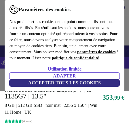
Télécharger l'application
Télécharger
Paramètres des cookies
Utilisez refurbed rapidement et facilement
Nos produits et nos cookies ont un point commun : ils sont tous
deux réutilisés. En réutilisant les cookies, nous pouvons vous
fournir un contenu optimisé qui répond mieux à vos besoins. Pour
ce faire, nous devons analyser votre comportement de navigation
au moyen de cookies tiers. Bien sûr, uniquement avec votre
Smartphones
Laptops
Tablettes
Montres connectées
Accessoires
C
consentement. Vous pouvez modifier vos
paramètres de cookies
à
tout moment. Lisez notre
politique de confidentialité
.
💰-5% EXTRA sur les iPhones – Code: IPHONEDEAL -
CGV
Utilisation limitée
Accueil
Produits
Ordinateurs portables
ADAPTER
Ordinateurs portables Microsoft
ACCEPTER TOUS LES COOKIES
Microsoft Surface Laptop 4 | i5-
1135G7 | 13.5"
353
,99 €
8 GB | 512 GB SSD | noir mat | 2256 x 1504 | Win
11 Home | UK
(4 avis)