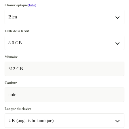
Choisir optique
(Info)
Bien
Bien
Taille de la RAM
8.0 GB
Très bien
+25,00 €
8.0 GB
Mémoire
512 GB
16.0 GB
Couleur
noir
Langue du clavier
UK (anglais britannique)