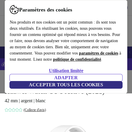
Télécharger l'application
Télécharger
Paramètres des cookies
Utilisez refurbed rapidement et facilement
Nos produits et nos cookies ont un point commun : ils sont tous
deux réutilisés. En réutilisant les cookies, nous pouvons vous
fournir un contenu optimisé qui répond mieux à vos besoins. Pour
ce faire, nous devons analyser votre comportement de navigation
au moyen de cookies tiers. Bien sûr, uniquement avec votre
Smartphones
Laptops
Tablettes
Montres connectées
Accessoires
C
consentement. Vous pouvez modifier vos
paramètres de cookies
à
tout moment. Lisez notre
politique de confidentialité
.
💰-5% EXTRA sur les iPhones – Code: IPHONEDEAL -
CGV
Utilisation limitée
Accueil
Produits
Montres connectées
ADAPTER
ACCEPTER TOUS LES COOKIES
Huawei Watch GT 3 Active (2021)
42 mm | argent | blanc
(Collecte d'avis)