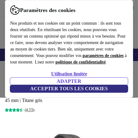
Télécharger l'application
Télécharger
Paramètres des cookies
Utilisez refurbed rapidement et facilement
Nos produits et nos cookies ont un point commun : ils sont tous
deux réutilisés. En réutilisant les cookies, nous pouvons vous
fournir un contenu optimisé qui répond mieux à vos besoins. Pour
ce faire, nous devons analyser votre comportement de navigation
au moyen de cookies tiers. Bien sûr, uniquement avec votre
Smartphones
Laptops
Tablettes
Montres connectées
Accessoires
C
consentement. Vous pouvez modifier vos
paramètres de cookies
à
tout moment. Lisez notre
politique de confidentialité
.
Accueil
Produits
Montres connectées
Utilisation limitée
ADAPTER
Samsung Galaxy Watch 5 Pro
ACCEPTER TOUS LES COOKIES
(2022)
155
,00 €
45 mm | Titane gris
(4,7/5)