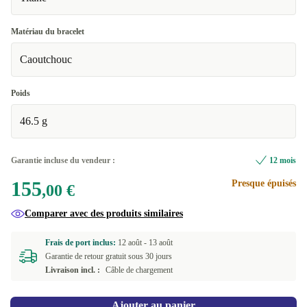
Matériau du bracelet
Caoutchouc
Poids
46.5 g
Garantie incluse du vendeur :
12 mois
155
Presque épuisés
,00 €
Comparer avec des produits similaires
Frais de port inclus:
12 août -
13 août
Garantie de retour gratuit sous 30 jours
Livraison incl. :
Câble de chargement
Ajouter au panier