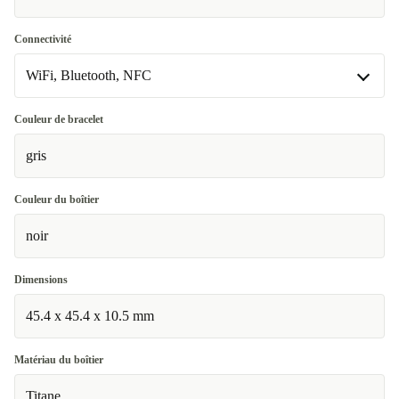
Connectivité
WiFi, Bluetooth, NFC
WiFi, Bluetooth, NFC
Couleur de bracelet
Disponible dans d'autres variantes
gris
WiFi, Bluetooth, NFC, Données mobiles (4G)
+5,00 €
Couleur du boîtier
noir
Dimensions
45.4 x 45.4 x 10.5 mm
Matériau du boîtier
Titane