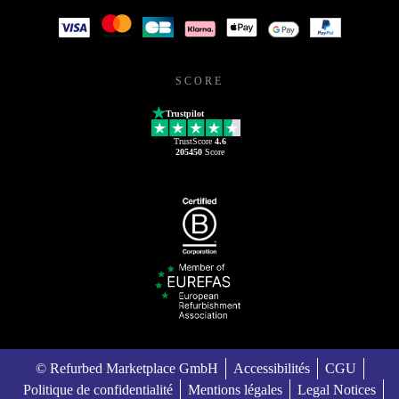
SCORE
Trustpilot
TrustScore
4.6
205450
Score
© Refurbed Marketplace GmbH
Accessibilités
CGU
Politique de confidentialité
Mentions légales
Legal Notices