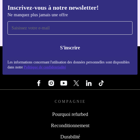
Inscrivez-vous à notre newsletter!
Téléchargez l'application refurbed
Ne manquez plus jamais une offre
Pour iOS et Android
S'inscrire
REFURBED FRANCE - RETHINK NEW.
Les informations concernant l'utilisation des données personnelles sont disponibles
dans notre
Politique de confidentialité
SUIVEZ-NOUS
COMPAGNIE
Pourquoi refurbed
Reconditionnement
Durabilité