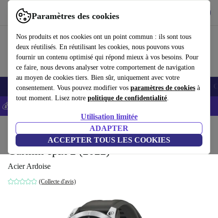
Télécharger l'application
Télécharger
Paramètres des cookies
Utilisez refurbed rapidement et facilement
Nos produits et nos cookies ont un point commun : ils sont tous
deux réutilisés. En réutilisant les cookies, nous pouvons vous
fournir un contenu optimisé qui répond mieux à vos besoins. Pour
ce faire, nous devons analyser votre comportement de navigation
au moyen de cookies tiers. Bien sûr, uniquement avec votre
Smartphones
Laptops
Tablettes
Montres connectées
Accessoires
C
consentement. Vous pouvez modifier vos
paramètres de cookies
à
tout moment. Lisez notre
politique de confidentialité
.
💰-5% EXTRA sur les iPhones – Code: IPHONEDEAL -
CGV
Utilisation limitée
Accueil
Produits
Montres connectées
ADAPTER
ACCEPTER TOUS LES COOKIES
Garmin epix 2 (2022)
Acier Ardoise
(Collecte d'avis)