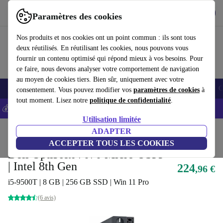
Télécharger l'application
Télécharger
Paramètres des cookies
Utilisez refurbed rapidement et facilement
Nos produits et nos cookies ont un point commun : ils sont tous
deux réutilisés. En réutilisant les cookies, nous pouvons vous
fournir un contenu optimisé qui répond mieux à vos besoins. Pour
ce faire, nous devons analyser votre comportement de navigation
au moyen de cookies tiers. Bien sûr, uniquement avec votre
Smartphones
Laptops
Tablettes
Montres connectées
Accessoires
C
consentement. Vous pouvez modifier vos
paramètres de cookies
à
tout moment. Lisez notre
politique de confidentialité
.
💰-5% EXTRA sur les iPhones – Code: IPHONEDEAL -
CGV
Utilisation limitée
Accueil
Produits
Ordinateurs de bureau
ADAPTER
Ordinateurs de bureau Dell
ACCEPTER TOUS LES COOKIES
Dell OptiPlex 7070 Micro USFF
| Intel 8th Gen
224
,96 €
i5-9500T | 8 GB | 256 GB SSD | Win 11 Pro
(6 avis)