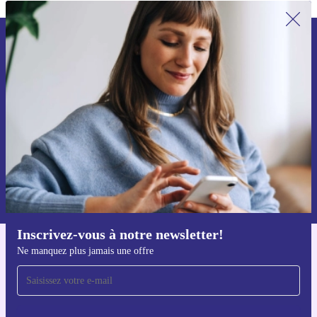
Recevoir offres et infos de refurbed
par mail
Ne manquez plus aucune offre.
S'inscrire
Retrouvez les informations sur l'utilisation des données personnelles
dans notre
politique de confidentialité
.
Inscrivez-vous à notre newsletter!
Ne manquez plus jamais une offre
Téléchargez l'application refurbed
Pour iOS et Android