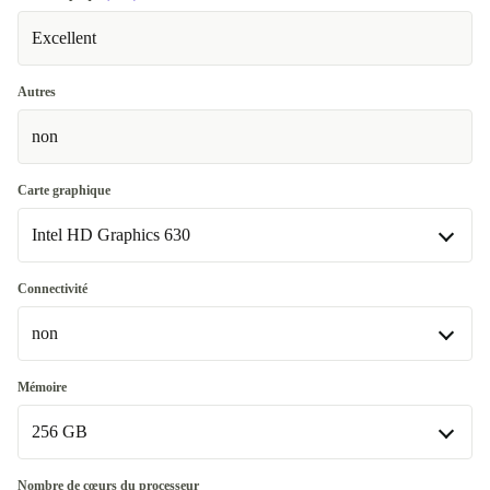
Excellent
Autres
non
Carte graphique
Intel HD Graphics 630
Intel HD Graphics 630
Connectivité
Disponible dans d'autres variantes
non
Intel UHD Graphics 630
+277,52 €
non
Mémoire
Disponible dans d'autres variantes
256 GB
WiFi 802.11b/g/n, Bluetooth 4.2
+108,53 €
256 GB
Nombre de cœurs du processeur