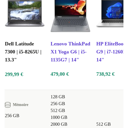
Dell Latitude
Lenovo ThinkPad
HP EliteBook
7300 | i5-8265U |
X1 Yoga G6 | i5-
G9 | i7-1260P 
13.3"
1135G7 | 14"
14"
479,00 €
738,92 €
299,99 €
128 GB
256 GB
Mémoire
512 GB
256 GB
1000 GB
2000 GB
512 GB