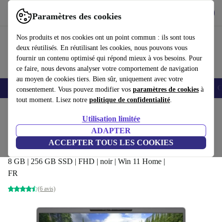
Télécharger l'application
Télécharger
Paramètres des cookies
Utilisez refurbed rapidement et facilement
Nos produits et nos cookies ont un point commun : ils sont tous
deux réutilisés. En réutilisant les cookies, nous pouvons vous
fournir un contenu optimisé qui répond mieux à vos besoins. Pour
ce faire, nous devons analyser votre comportement de navigation
au moyen de cookies tiers. Bien sûr, uniquement avec votre
Smartphones
Laptops
Tablettes
Montres connectées
Accessoires
C
consentement. Vous pouvez modifier vos
paramètres de cookies
à
tout moment. Lisez notre
politique de confidentialité
.
Accueil
Produits
Ordinateurs portables
Ordinateurs portables Dell
Utilisation limitée
ADAPTER
Dell Latitude 7300 | i5-8265U |
ACCEPTER TOUS LES COOKIES
13.3"
299
,99 €
8 GB | 256 GB SSD | FHD | noir | Win 11 Home |
FR
(6 avis)