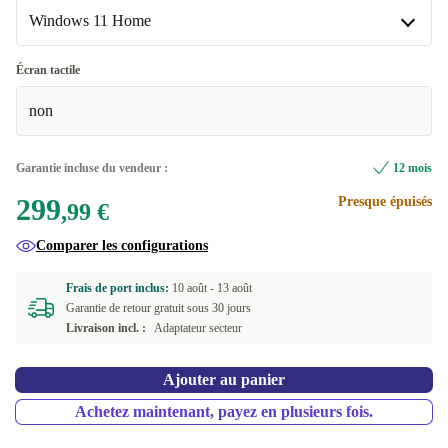
4000 GB
+387,48 €
Windows 11 Home
ES (QWERTY)
Neuve
+23,01 €
FI (QWERTY)
Windows 11 Home
Écran tactile
non
FR (AZERTY)
Windows 11 Professional
IT (QWERTY)
Garantie incluse du vendeur :
12 mois
299
Presque épuisés
PT (QWERTY)
,99 €
Comparer les configurations
SE (QWERTY)
Frais de port inclus:
10 août -
13 août
UK (QWERTY)
Garantie de retour gratuit sous 30 jours
Livraison incl. :
Adaptateur secteur
Disponible dans d'autres variantes
ND (QWERTY)
Ajouter au panier
NL (QWERTY)
Achetez maintenant, payez en plusieurs fois.