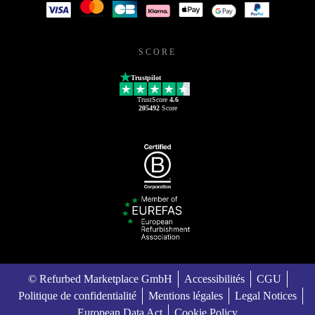
SCORE
Trustpilot
TrustScore
4.6
205492
Score
© Refurbed Marketplace GmbH
Accessibilités
CGU
Politique de confidentialité
Mentions légales
Legal Notices
European Data Act
Cookie Policy