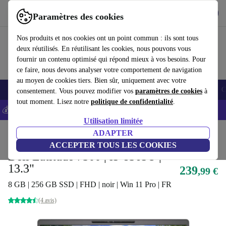
Télécharger l'application
Télécharger
Paramètres des cookies
Utilisez refurbed rapidement et facilement
Nos produits et nos cookies ont un point commun : ils sont tous
deux réutilisés. En réutilisant les cookies, nous pouvons vous
fournir un contenu optimisé qui répond mieux à vos besoins. Pour
ce faire, nous devons analyser votre comportement de navigation
au moyen de cookies tiers. Bien sûr, uniquement avec votre
Smartphones
Laptops
Tablettes
Montres connectées
Accessoires
C
consentement. Vous pouvez modifier vos
paramètres de cookies
à
tout moment. Lisez notre
politique de confidentialité
.
💰-5% EXTRA sur les iPhones – Code: IPHONEDEAL -
CGV
Utilisation limitée
Accueil
Produits
Ordinateurs portables
ADAPTER
Ordinateurs portables Dell
ACCEPTER TOUS LES COOKIES
Dell Latitude 7300 | i5-8365U |
13.3"
239
,99 €
8 GB | 256 GB SSD | FHD | noir | Win 11 Pro | FR
(4 avis)