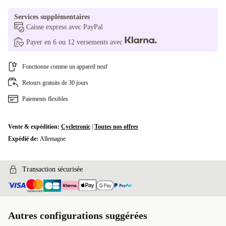
Services supplémentaires
PT (QWERTY)
+125,00 €
Caisse express avec PayPal
Payer en 6 ou 12 versements avec
UK (QWERTY)
+125,00 €
Disponible dans d'autres variantes
Fonctionne comme un appareil neuf
NO (QWERTY)
+125,00 €
Retours gratuits de 30 jours
Paiements flexibles
Vente & expédition:
Cycletronic
|
Toutes nos offres
Expédié de:
Allemagne
Transaction sécurisée
Autres configurations suggérées