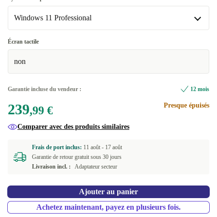
Windows 11 Professional
ES (QWERTY)
+24,01 €
FI (QWERTY)
Windows 11 Home
+125,00 €
+24,01 €
Écran tactile
non
US (QWERTY)
Windows 11 Professional
+24,01 €
IT (QWERTY)
+24,01 €
Garantie incluse du vendeur :
12 mois
239
Presque épuisés
DE (QWERTZ)
+24,01 €
,99 €
Comparer avec des produits similaires
SI (QWERTZ)
+24,01 €
Frais de port inclus:
11 août -
17 août
ND (QWERTY)
+24,01 €
Garantie de retour gratuit sous 30 jours
Livraison incl. :
Adaptateur secteur
PL (QWERTY)
+24,01 €
Ajouter au panier
BE (AZERTY)
+24,01 €
Achetez maintenant, payez en plusieurs fois.
CZ (QWERTZ)
+125,00 €