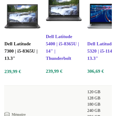
Dell Latitude
Dell Latitude
5400 | i5-8365U |
Dell Latitude
7300 | i5-8365U |
14" |
5320 | i5-1145
13.3"
Thunderbolt
13.3"
239,99 €
306,69 €
239,99 €
120 GB
128 GB
180 GB
240 GB
Mémoire