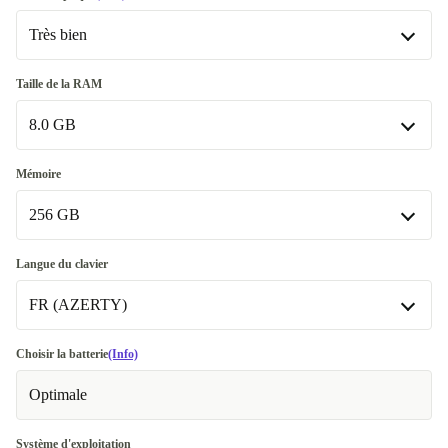
Très bien
Très bien
Taille de la RAM
8.0 GB
Excellent
+170,00 €
8.0 GB
Mémoire
256 GB
16.0 GB
+100,00 €
Disponible dans d'autres variantes
256 GB
Langue du clavier
20.0 GB
+165,00 €
FR (AZERTY)
512 GB
+84,01 €
32.0 GB
+215,00 €
1000 GB
FR (AZERTY)
+194,01 €
Choisir la batterie
(Info)
Optimale
NL (QWERTY)
+24,01 €
SE (QWERTY)
+24,01 €
Système d'exploitation