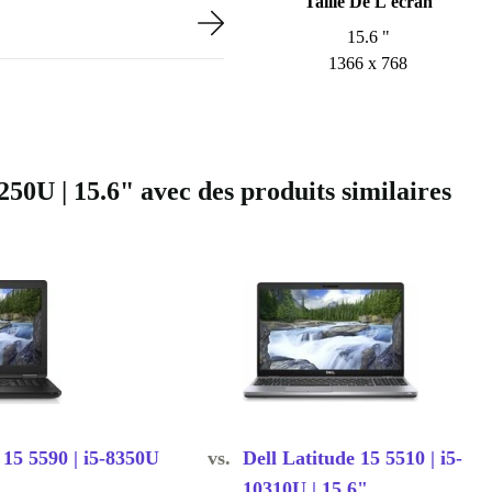
Taille De L'écran
15.6 "
1366 x 768
50U | 15.6" avec des produits similaires
 15 5590 | i5-8350U
vs.
Dell Latitude 15 5510 | i5-
10310U | 15.6"