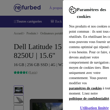
À propos
Aide
Paramètres des
cookies
Toutes catégories
🎒 Back to school
Smartphones
Lapt
Nos produits et nos cookies o
point commun : ils sont tous
Accueil
Produits
Ordinateurs portables
Ordinateurs portables Dell
réutilisés. En réutilisant les c
nous pouvons vous fournir u
Dell Latitude 15 5590 | i5-
contenu optimisé qui répond
à vos besoins. Pour ce faire, 
8250U | 15.6"
devons analyser votre
comportement de navigation 
16 GB | 256 GB SSD | 4G | WXGA | Win 11 Pro | FR
moyen de cookies tiers. Bien 
(8 avis)
uniquement avec votre
consentement. Vous pouvez
modifier vos
paramètres de cookies
à tou
moment. Lisez notre
politique de confidentialité
.
Utilisation limitée