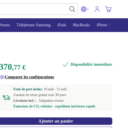
Phones
Téléphones Samsung
iPads
MacBooks
iPhone 13
iPho
370
Disponibilité immédiate
,77 €
Comparer les configurations
Frais de port inclus:
10 août -
12 août
Garantie de retour gratuit sous 30 jours
Livraison incl. :
Adaptateur secteur
Émissions de CO₂ réduites - expédition intérieure rapide
Ajouter au panier