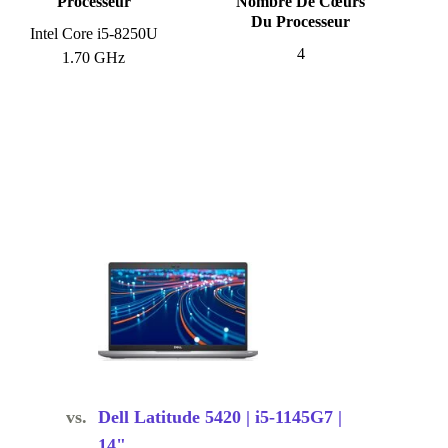
Processeur
Nombre De Cœurs
Du Processeur
Intel Core i5-8250U
4
1.70 GHz
vs.
Dell Latitude 5420 | i5-1145G7 |
14"