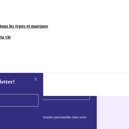
tous les types et marques
ta vie
letter!
S'inscrire
nformations sur l'utilisation des données personnelles dans notre
nfidentialité
.