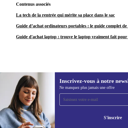
Contenus associés
La tech de la rentrée qui mérite sa place dans le sac
Guide d’achat ordinateurs portables : le guide complet de 
Guide d'achat laptop : trouve le laptop vraiment fait pour 
Inscrivez-vous à notre news
370,77 €
Ne manquez plus jamais une offre
Recevoir offres et infos de
refurbed par mail
Ne manquez plus aucune offre.
Retrouvez les i
S'inscrire
politique de co