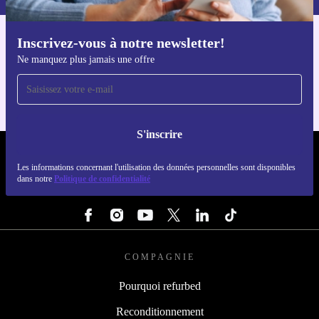
Inscrivez-vous à notre newsletter!
Téléchargez l'application refurbed
Ne manquez plus jamais une offre
Pour iOS et Android
S'inscrire
REFURBED FRANCE - RETHINK NEW.
Les informations concernant l'utilisation des données personnelles sont disponibles
dans notre
Politique de confidentialité
SUIVEZ-NOUS
COMPAGNIE
Pourquoi refurbed
Reconditionnement