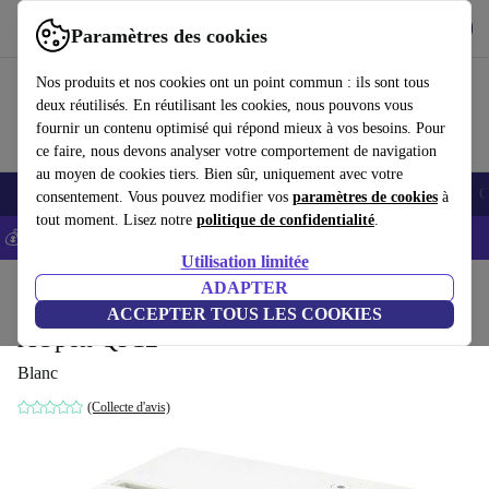
Télécharger l'application
Télécharger
Paramètres des cookies
Utilisez refurbed rapidement et facilement
Nos produits et nos cookies ont un point commun : ils sont tous
deux réutilisés. En réutilisant les cookies, nous pouvons vous
fournir un contenu optimisé qui répond mieux à vos besoins. Pour
ce faire, nous devons analyser votre comportement de navigation
au moyen de cookies tiers. Bien sûr, uniquement avec votre
Smartphones
Laptops
Tablettes
Montres connectées
Accessoires
C
consentement. Vous pouvez modifier vos
paramètres de cookies
à
tout moment. Lisez notre
politique de confidentialité
.
💰-5% EXTRA sur les iPhones – Code: IPHONEDEAL -
CGV
Utilisation limitée
Accueil
Produits
Téléviseurs
ADAPTER
ACCEPTER TOUS LES COOKIES
AOpen QF12
Blanc
(Collecte d'avis)