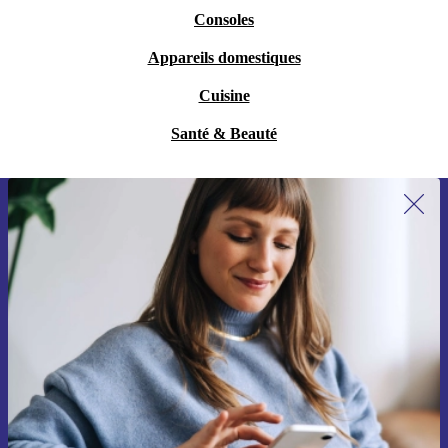
Consoles
Appareils domestiques
Cuisine
Santé & Beauté
Recevoir offres et infos de refurbed
par mail
Ne manquez plus aucune offre.
S'inscrire
Retrouvez les informations sur l'utilisation des données personnelles
dans notre
politique de confidentialité
.