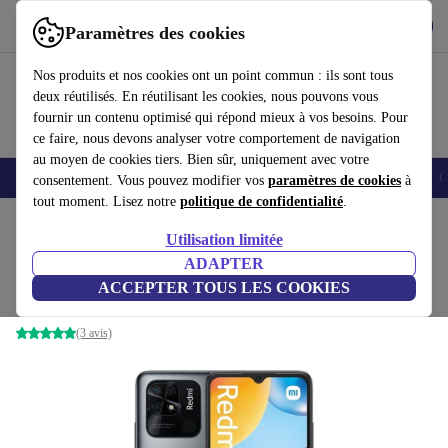
Télécharger l'application
Télécharger
Paramètres des cookies
Utilisez refurbed rapidement et facilement
Nos produits et nos cookies ont un point commun : ils sont tous
deux réutilisés. En réutilisant les cookies, nous pouvons vous
fournir un contenu optimisé qui répond mieux à vos besoins. Pour
ce faire, nous devons analyser votre comportement de navigation
au moyen de cookies tiers. Bien sûr, uniquement avec votre
Smartphones
Laptops
Tablettes
Montres connectées
Accessoires
C
consentement. Vous pouvez modifier vos
paramètres de cookies
à
tout moment. Lisez notre
politique de confidentialité
.
Accueil
Produits
Téléphones & Smartphones
Téléphones Xiaomi
Utilisation limitée
ADAPTER
Xiaomi Redmi 10C
ACCEPTER TOUS LES COOKIES
125
,00 €
4 GB | 128 GB | Graphite Gray
(3 avis)