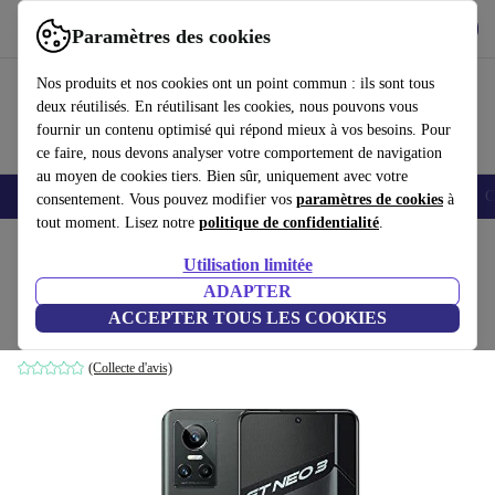
Télécharger l'application
Télécharger
Paramètres des cookies
Utilisez refurbed rapidement et facilement
Nos produits et nos cookies ont un point commun : ils sont tous
deux réutilisés. En réutilisant les cookies, nous pouvons vous
fournir un contenu optimisé qui répond mieux à vos besoins. Pour
ce faire, nous devons analyser votre comportement de navigation
au moyen de cookies tiers. Bien sûr, uniquement avec votre
Smartphones
Laptops
Tablettes
Montres connectées
Accessoires
C
consentement. Vous pouvez modifier vos
paramètres de cookies
à
tout moment. Lisez notre
politique de confidentialité
.
Accueil
Produits
Téléphones & Smartphones
Utilisation limitée
ADAPTER
Realme GT Neo 3 80W
ACCEPTER TOUS LES COOKIES
8 GB | 256 GB | Asphalt Black
(Collecte d'avis)