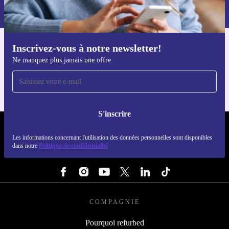
dans notre
politique de confidentialité
.
Inscrivez-vous à notre newsletter!
Téléchargez l'application refurbed
Ne manquez plus jamais une offre
Pour iOS et Android
S'inscrire
REFURBED FRANCE - RETHINK NEW.
Les informations concernant l'utilisation des données personnelles sont disponibles
dans notre
Politique de confidentialité
SUIVEZ-NOUS
COMPAGNIE
Pourquoi refurbed