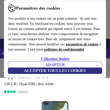
Télécharger l'application
Télécharger
Paramètres des cookies
Utilisez refurbed rapidement et facilement
Nos produits et nos cookies ont un point commun : ils sont tous
deux réutilisés. En réutilisant les cookies, nous pouvons vous
fournir un contenu optimisé qui répond mieux à vos besoins. Pour
ce faire, nous devons analyser votre comportement de navigation
au moyen de cookies tiers. Bien sûr, uniquement avec votre
Smartphones
Laptops
Tablettes
Montres connectées
Accessoires
C
consentement. Vous pouvez modifier vos
paramètres de cookies
à
tout moment. Lisez notre
politique de confidentialité
.
💰-5% EXTRA sur les iPhones – Code: IPHONEDEAL -
CGV
Utilisation limitée
Accueil
Produits
Téléphones & Smartphones
ADAPTER
Téléphones Oppo
ACCEPTER TOUS LES COOKIES
Oppo Reno 4 Z 5G
128 GB | Dual-SIM | dew white
(6 avis)