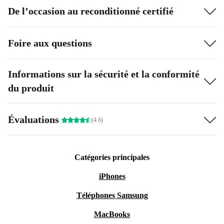
De l’occasion au reconditionné certifié
2,0 mégapixels pour prendre des photos professionnelles
en noir et blanc et des photos vintage. Le choix parfait
Foire aux questions
pour ceux qui aiment la photo sans pour autant se
ruiner !
Informations sur la sécurité et la conformité
du produit
Évaluations
(4.6)
Catégories principales
iPhones
Téléphones Samsung
MacBooks