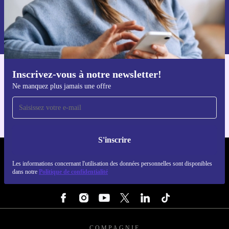
S'inscrire
Retrouvez les informations sur l'utilisation des données personnelles
dans notre
politique de confidentialité
.
Inscrivez-vous à notre newsletter!
Téléchargez l'application refurbed
Ne manquez plus jamais une offre
Pour iOS et Android
S'inscrire
REFURBED FRANCE - RETHINK NEW.
Les informations concernant l'utilisation des données personnelles sont disponibles
dans notre
Politique de confidentialité
SUIVEZ-NOUS
COMPAGNIE