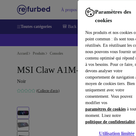
À propos
Aide
Paramètres des
cookies
Toutes catégories
🎒 Back to school
Smartphones
Lapt
Nos produits et nos cookies o
point commun : ils sont tous
réutilisés. En réutilisant les c
nous pouvons vous fournir u
Accueil
Produits
Consoles
contenu optimisé qui répond
à vos besoins. Pour ce faire, 
MSI Claw A1M-016UK
devons analyser votre
comportement de navigation 
Noir
moyen de cookies tiers. Bien 
uniquement avec votre
(Collecte d'avis)
consentement. Vous pouvez
modifier vos
paramètres de cookies
à tou
moment. Lisez notre
politique de confidentialité
.
Utilisation limitée