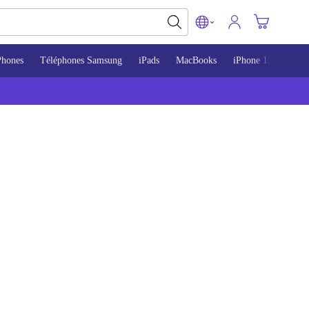
Phones
Téléphones Samsung
iPads
MacBooks
iPhone 13
iPho