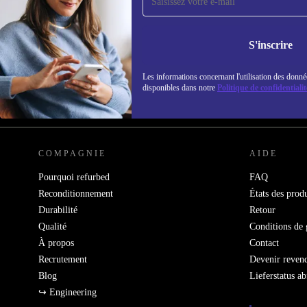
refurbed par mail
Ne manquez plus aucune offre.
Retrouvez les i
S'inscrire
politique de co
Les informations concernant l'utilisation des donné
disponibles dans notre
Politique de confidentialit
REFURBED FRANCE - RETHINK NEW.
COMPAGNIE
AIDE
Pourquoi refurbed
FAQ
Reconditionnement
États des produ
Durabilité
Retour
Qualité
Conditions de 
À propos
Contact
Recrutement
Devenir reven
Blog
Lieferstatus a
↪ Engineering