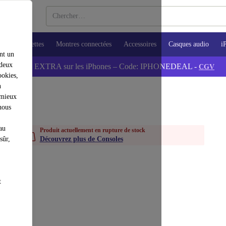
ops
Tablettes
Montres connectées
Accessoires
Casques audio
i
nt un
 deux
💰-5% EXTRA sur les iPhones – Code: IPHONEDEAL -
CGV
ookies,
n
 mieux
nous
au
Produit actuellement en rupture de stock
sûr,
Découvrez plus de Consoles
t