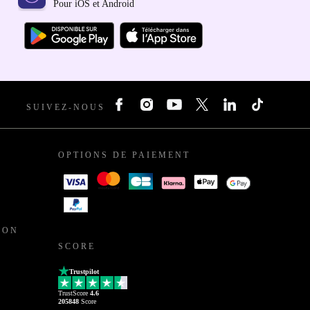
Pour iOS et Android
SUIVEZ-NOUS
OPTIONS DE PAIEMENT
ION
SCORE
Trustpilot
TrustScore
4.6
205848
Score