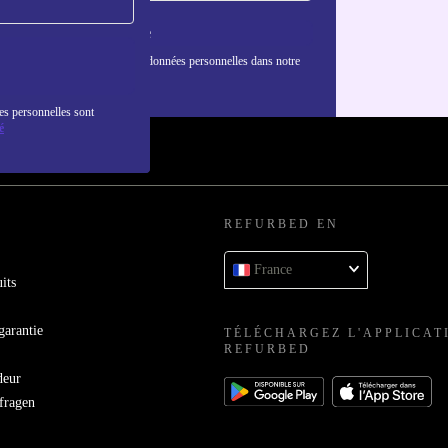
S'inscrire
nformations sur l'utilisation des données personnelles dans notre
nfidentialité
.
es personnelles sont
é
REFURBED EN
France
its
garantie
TÉLÉCHARGEZ L'APPLICAT
REFURBED
deur
bfragen