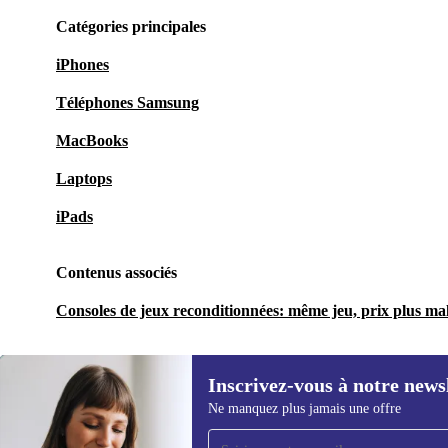
Catégories principales
iPhones
Téléphones Samsung
MacBooks
Laptops
iPads
Contenus associés
Consoles de jeux reconditionnées: même jeu, prix plus ma
Inscrivez-vous à notre news
Ne manquez plus jamais une offre
Recevoir offres et infos de