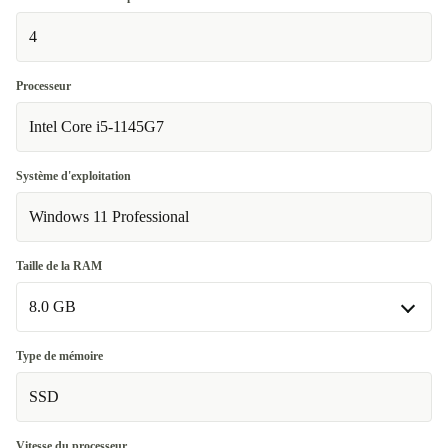
4
Processeur
Intel Core i5-1145G7
Système d'exploitation
Windows 11 Professional
Taille de la RAM
8.0 GB
8.0 GB
Type de mémoire
Disponible dans d'autres variantes
SSD
16.0 GB
+12,41 €
Vitesse du processeur