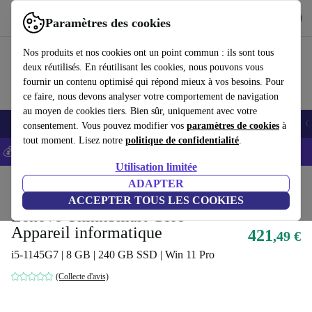
Télécharger l'application
Télécharger
Paramètres des cookies
Utilisez refurbed rapidement et facilement
Nos produits et nos cookies ont un point commun : ils sont tous
deux réutilisés. En réutilisant les cookies, nous pouvons vous
fournir un contenu optimisé qui répond mieux à vos besoins. Pour
ce faire, nous devons analyser votre comportement de navigation
au moyen de cookies tiers. Bien sûr, uniquement avec votre
Smartphones
Laptops
Tablettes
Montres connectées
Accessoires
C
consentement. Vous pouvez modifier vos
paramètres de cookies
à
tout moment. Lisez notre
politique de confidentialité
.
💰-5% EXTRA sur les iPhones – Code: IPHONEDEAL -
CGV
Utilisation limitée
Accueil
Produits
Ordinateurs de bureau
ADAPTER
Ordinateurs de bureau Lenovo
ACCEPTER TOUS LES COOKIES
Lenovo ThinkSmart Core
Appareil informatique
421
,49 €
i5-1145G7 | 8 GB | 240 GB SSD | Win 11 Pro
(Collecte d'avis)