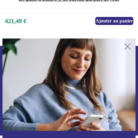
421,49 €
Ajouter au panier
Recevoir offres et infos de refurbed
par mail
Ne manquez plus aucune offre.
S'inscrire
Retrouvez les informations sur l'utilisation des données personnelles
dans notre
politique de confidentialité
.