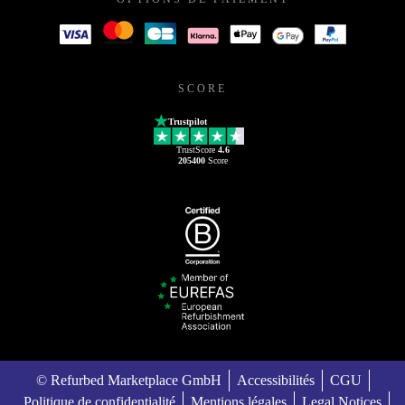
SCORE
Trustpilot
TrustScore
4.6
205400
Score
© Refurbed Marketplace GmbH
Accessibilités
CGU
Politique de confidentialité
Mentions légales
Legal Notices